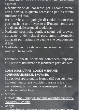
modificare o revocare i consensi in precedenza
espressi.
L’acquisizione del consenso per i cookie tecnici
non è dovuta, in quanto necessaria per la corretta
fruizione del sito.
Per tutte le altre tipologie di cookie il consenso
può anche essere revocato dall’utente con una o
più di una delle seguenti modalità:
Mediante specifiche configurazioni del browser
utilizzato o dei relativi programmi informatici
utilizzati per navigare le pagine che compongono
il Sito.
Mediante modifica delle impostazioni nell’uso dei
servizi di terze parti.
Entrambe queste soluzioni potrebbero impedire
all’Utente di utilizzare o visualizzare parti del Sito.
COME DISABILITARE I COOKIE MEDIANTE
CONFIGURAZIONE DEL BROWSER:
Se desideri approfondire le modalità con cui il tuo
browser memorizza i cookies durante la tua
navigazione, ti invitiamo a seguire questi link sui
siti dei rispettivi fornitori.
Mozilla
Firefox
https://support.mozilla.org/it/kb/Gestione
%20dei%20cookie
Google