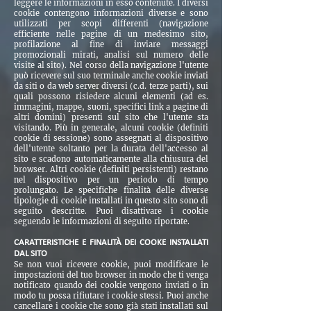
leggere le informazioni in esso contenute. I diversi
cookie contengono informazioni diverse e sono
utilizzati per scopi differenti (navigazione
efficiente nelle pagine di un medesimo sito,
profilazione al fine di inviare messaggi
promozionali mirati, analisi sul numero delle
visite al sito). Nel corso della navigazione l'utente
può ricevere sul suo terminale anche cookie inviati
da siti o da web server diversi (c.d. terze parti), sui
quali possono risiedere alcuni elementi (ad es.
immagini, mappe, suoni, specifici link a pagine di
altri domini) presenti sul sito che l'utente sta
visitando. Più in generale, alcuni cookie (definiti
cookie di sessione) sono assegnati al dispositivo
dell'utente soltanto per la durata dell'accesso al
sito e scadono automaticamente alla chiusura del
browser. Altri cookie (definiti persistenti) restano
nel dispositivo per un periodo di tempo
prolungato. Le specifiche finalità delle diverse
tipologie di cookie installati in questo sito sono di
seguito descritte. Puoi disattivare i cookie
seguendo le informazioni di seguito riportate.
CARATTERISTICHE E FINALITÀ DEI COOKE INSTALLATI
DAL SITO
Se non vuoi ricevere cookie, puoi modificare le
impostazioni del tuo browser in modo che ti venga
notificato quando dei cookie vengono inviati o in
modo tu possa rifiutare i cookie stessi. Puoi anche
cancellare i cookie che sono già stati installati sul