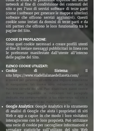
come le icone e le preferenze espresse nei social
network al fine di condivisione dei contenuti del
sito o per l’uso di servizi software di terze parti
(come i software per generare le mappe e ulteriori
software che offrono servizi aggiuntivi). Questi
cookie sono inviati da domini di terze parti e da
siti partner che offrono le loro funzionalità tra le
pagine del Sito.
COOKIE DI PROFILAZIONE:
Sono quei cookie necessari a creare profili utenti
al fine di inviare messaggi pubblicitari in linea con
le preferenze manifestate dall’utente all’interno
delle pagine del Sito.
ELENCO COOKIE UTILIZZATI:
Cookie di Sistema
: Il
sito
https://www.viadellalanaedellaseta.com/
utilizz
a cookie per garantire all'utente una migliore esperienza
di navigazione; tali cookie sono indispensabili per la
fruizione corretta del sito. Puoi disabilitare questi cookie
dal browser seguendo le indicazioni nel paragrafo
dedicato, ma comprometterai la tua esperienza sul sito e
non potremo rispondere dei malfunzionamenti
Google Analytics
: Google Analytics è lo strumento
di analisi di Google che aiuta i proprietari di siti
Web e app a capire in che modo i loro visitatori
interagiscono con le loro proprietà. Può utilizzare
una serie di cookie per raccogliere informazioni e
segnalare statistiche sull'utilizzo del sito Web