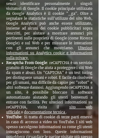
senza identificare personalmente i singoli
visitatori di Google. Il cookie principale utilizzato
da Google Analytics è il cookie "_ga". Oltre a
segnalare le statistiche sull'utilizzo del sito Web,
Google Analytics può anche essere utilizzato,
insieme ad alcuni dei cookie pubblicitari sopra
descritti, per aiutare a mostrare annunci più
pertinenti sulle proprietà di Google (come Ricerca
Google) e sul Web e per misurare le interazioni
con gli annunci che mostriamo.
Ulteriori
informazioni su Analytics cookie e informazioni
sulla privacy.
Recaptcha From Google
: reCAPTCHA è un servizio
gratuito di Google che aiuta a proteggere i siti Web
da spam e abusi. Un "CAPTCHA" è un test turing
per distinguere umani e robot. È facile da risolvere
per gli umani, ma difficile da capire per "robot" e
altri software dannosi. Aggiungendo reCAPTCHA a
un sito, è possibile bloccare il software
automatizzato aiutando gli utenti benvenuti a
entrare con facilità. Per ulteriori informazioni su
reCAPTCHA, visita il
sito web
ufficiale
o
documentazione tecnica
.
YouTube
: Si tratta di cookie di terze parti emessi
in caso di accesso a video su YouTube. I siti web
spesso raccolgono informazioni su come gli utenti
interagiscono con loro. Queste informazioni
potrebbero riguardare le pagine visitate più spesso