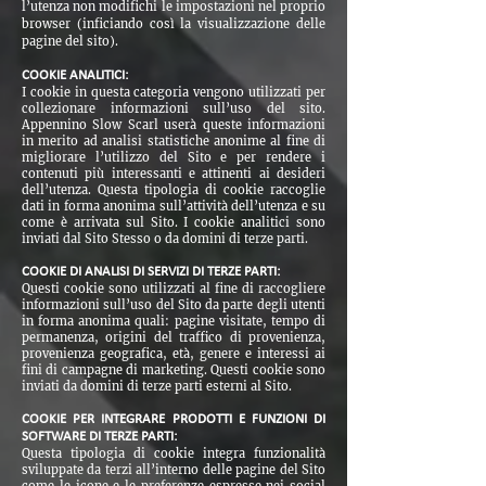
l’utenza non modifichi le impostazioni nel proprio
browser (inficiando così la visualizzazione delle
pagine del sito).
COOKIE ANALITICI:
I cookie in questa categoria vengono utilizzati per
collezionare informazioni sull’uso del sito.
Appennino Slow Scarl userà queste informazioni
in merito ad analisi statistiche anonime al fine di
migliorare l’utilizzo del Sito e per rendere i
contenuti più interessanti e attinenti ai desideri
dell’utenza. Questa tipologia di cookie raccoglie
dati in forma anonima sull’attività dell’utenza e su
come è arrivata sul Sito. I cookie analitici sono
inviati dal Sito Stesso o da domini di terze parti.
COOKIE DI ANALISI DI SERVIZI DI TERZE PARTI:
Questi cookie sono utilizzati al fine di raccogliere
informazioni sull’uso del Sito da parte degli utenti
in forma anonima quali: pagine visitate, tempo di
permanenza, origini del traffico di provenienza,
provenienza geografica, età, genere e interessi ai
fini di campagne di marketing. Questi cookie sono
inviati da domini di terze parti esterni al Sito.
COOKIE PER INTEGRARE PRODOTTI E FUNZIONI DI
SOFTWARE DI TERZE PARTI:
Questa tipologia di cookie integra funzionalità
sviluppate da terzi all’interno delle pagine del Sito