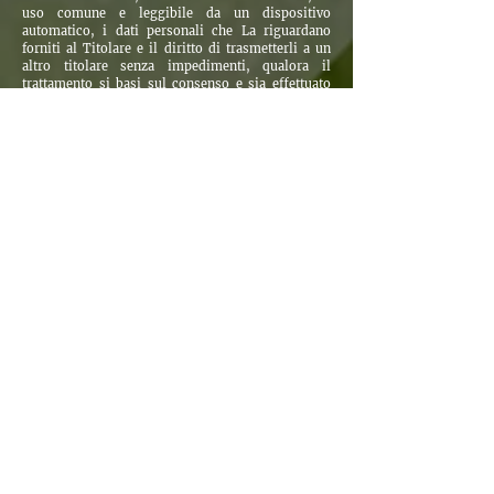
uso comune e leggibile da un dispositivo
automatico, i dati personali che La riguardano
forniti al Titolare e il diritto di trasmetterli a un
altro titolare senza impedimenti, qualora il
trattamento si basi sul consenso e sia effettuato
con mezzi automatizzati. Inoltre, il diritto di
ottenere che i Suoi dati personali siano trasmessi
direttamente ad altro titolare qualora ciò sia
tecnicamente fattibile;
diritto di opposizione
– articolo 21 GDPR: diritto
di opporsi, in qualsiasi momento, al trattamento
dei dati personali che La riguardano basati sulla
condizione di legittimità del legittimo interesse,
compresa la profilazione, salvo che sussistano
motivi legittimi per il Titolare di continuare il
trattamento che prevalgono sugli interessi, sui
diritti e sulle libertà dell’interessato oppure per
l’accertamento, l’esercizio o la difesa di un diritto
in sede giudiziaria.
diritto a non essere sottoposto a un processo
decisionale automatizzato
– articolo 22 GDPR:
l'interessato ha il diritto di non essere sottoposto
a una decisione basata unicamente sul trattamento
automatizzato, compresa la profilazione, che
produca effetti giuridici che lo riguardano o che
incida in modo analogo significativamente sulla
sua persona, salvo che ciò sia necessario per la
conclusione o esecuzione di un contratto o Lei