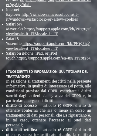
Chrome
https://support.google.com/chrome/answ
er/95647?hl=it
Internet
Explorer
http://windows.microsoft.com/it-
it/windows-vista/block-or-allow-cookies
Safari 6/7
Mavericks
https://support.apple.com/kb/PH17191?
viewlocale=it_IT&locale=it_IT
Safari 8
Yosemite
https://support.apple.com/kb/PH19214?
viewlocale=it_IT&locale=it_IT
Safari on iPhone, iPad, or iPod
touch
https://support.apple.com/en-us/HT201265
I TUOI DIRITTI ED INFORMAZIONI SUL TITOLARE DEL
TRATTAMENTO
In relazione ai trattamenti descritti nella presente
Informativa, in qualità di interessato Lei potrà, alle
condizioni previste dal GDPR, esercitare i diritti
sanciti dagli articoli da 15 a 22 del GDPR e, in
particolare, i seguenti diritti:
diritto di accesso
– articolo 15 GDPR: diritto di
ottenere conferma che sia o meno in corso un
trattamento di dati personali che La riguardano e,
in tal caso, ottenere l'accesso ai Suoi dati
personali;
diritto di rettifica
– articolo 16 GDPR: diritto di
ottenere, senza ingiustificato ritardo, la rettifica