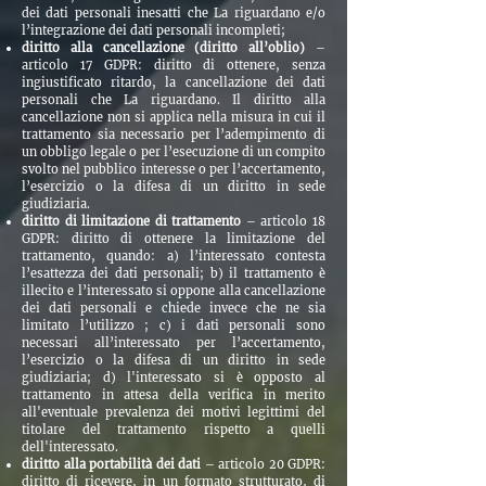
dei dati personali inesatti che La riguardano e/o
l’integrazione dei dati personali incompleti;
diritto alla cancellazione (diritto all’oblio)
–
articolo 17 GDPR: diritto di ottenere, senza
ingiustificato ritardo, la cancellazione dei dati
personali che La riguardano. Il diritto alla
cancellazione non si applica nella misura in cui il
trattamento sia necessario per l’adempimento di
un obbligo legale o per l’esecuzione di un compito
svolto nel pubblico interesse o per l’accertamento,
l’esercizio o la difesa di un diritto in sede
giudiziaria.
diritto di limitazione di trattamento
– articolo 18
GDPR: diritto di ottenere la limitazione del
trattamento, quando: a) l’interessato contesta
l’esattezza dei dati personali; b) il trattamento è
illecito e l’interessato si oppone alla cancellazione
dei dati personali e chiede invece che ne sia
limitato l’utilizzo ; c) i dati personali sono
necessari all’interessato per l’accertamento,
l’esercizio o la difesa di un diritto in sede
giudiziaria; d) l'interessato si è opposto al
trattamento in attesa della verifica in merito
all'eventuale prevalenza dei motivi legittimi del
titolare del trattamento rispetto a quelli
dell'interessato.
diritto alla portabilità dei dati
– articolo 20 GDPR:
diritto di ricevere, in un formato strutturato, di