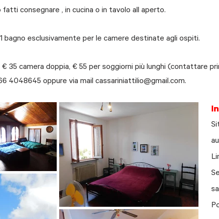
fatti consegnare , in cucina o in tavolo all aperto.
 1 bagno esclusivamente per le camere destinate agli ospiti.
 € 35 camera doppia, € 55 per soggiorni più lunghi (contattare pri
 366 4048645 oppure via mail
cassariniattilio@gmail.com
.
I
Si
au
Li
Se
sa
Po