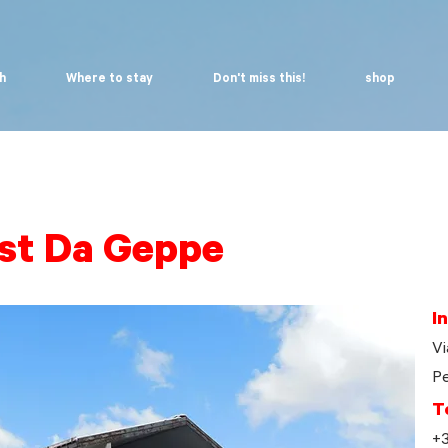
h
Where to stay
Don't miss this!
shop
st Da Geppe
I
Vi
Pe
T
+