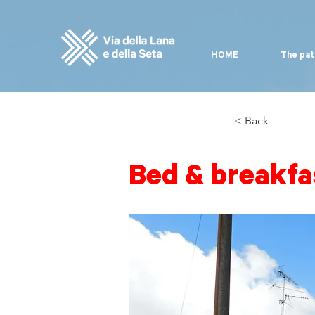
HOME
The pat
< Back
Bed & breakfa