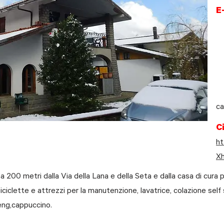
E
ca
Ci
ht
X
200 metri dalla Via della Lana e della Seta e dalla casa di cura pr
 biciclette e attrezzi per la manutenzione, lavatrice, colazione se
eng,cappuccino.