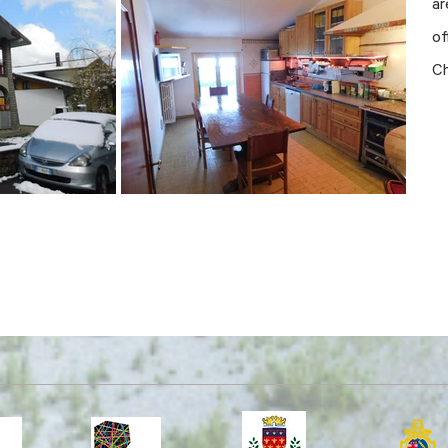
ar
of
Ch