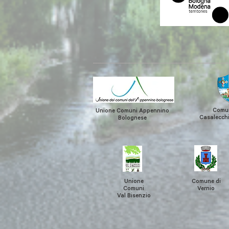
Comun
Unione Comuni Appennino
Casalecchi
Bolognese
Unione
Comune di
Comuni
Vernio
Val Bisenzio