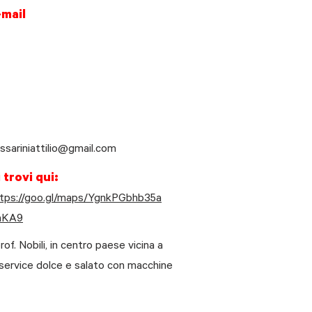
-mail
ssariniattilio@gmail.com
 trovi qui:
tps://goo.gl/maps/YgnkPGbhb35a
hKA9
of. Nobili, in centro paese vicina a
lf service dolce e salato con macchine