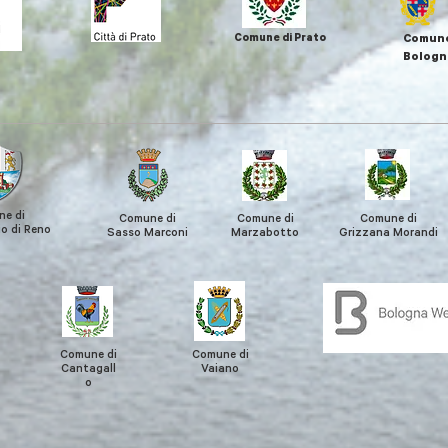
Comune di Prato
Comune
Bologn
e di
Comune di
Comune di
Comune di
o di Reno
Sasso Marconi
Marzabotto
Grizzana
Morandi
Comune di
Comune di
Cantagall
Vaiano
o