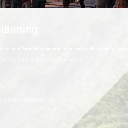
planning
o se vuoi farci delle domande sulla Festa della Via della Lana e
ubts about the path, you can reach us at:
om
viadellalanaedellaseta.com