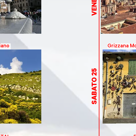
piano
Grizzana Mo
SABATO 25