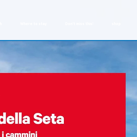
h
Where to stay
Don't miss this!
shop