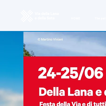
HOME
The pat