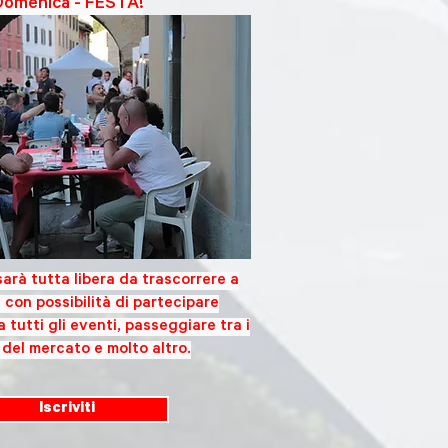
Domenica - FESTA!
arà tutta libera da trascorrere a
 con possibilità di partecipare
tutti gli eventi, passeggiare tra i
del mercato e molto altro.
Iscriviti