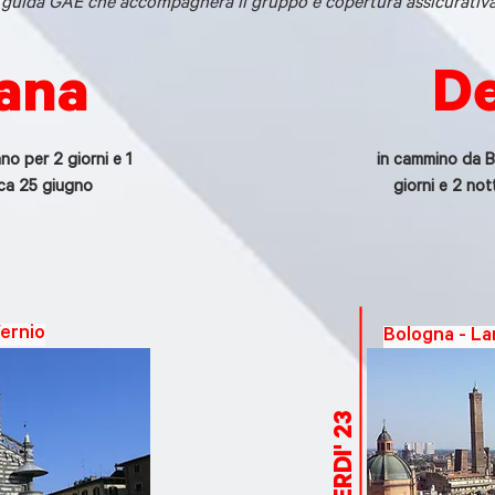
guida GAE che accompagnerà il gruppo e copertura assicurativa
Lana
De
o per 2 giorni e 1
in cammino da B
ca 25 giugno
giorni e 2 not
Vernio
Bologna - La
VENERDI' 23