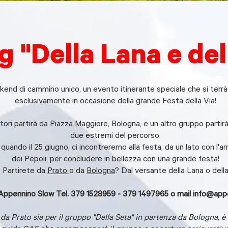
 "Della Lana e del
ekend di cammino unico, un evento itinerante speciale che si terrà
esclusivamente in occasione della grande Festa della Via!
ri partirà da Piazza Maggiore, Bologna, e un altro gruppo partir
due estremi del percorso.
ndo il 25 giugno, ci incontreremo alla festa, da un lato con l'arr
dei Pepoli, per concludere in bellezza con una grande festa!
? Partirete da
Prato
o da
Bologna
? Dal versante della Lana o dell
Appennino Slow Tel. 379 1528959 - 379 1497965 o mail
info@appe
a da Prato sia per il gruppo "Della Seta" in partenza da Bologna,