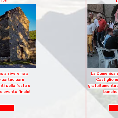
STA!
no arriveremo a
La Domenica s
 partecipare
Castiglione
nti della festa e
gratuitamente a 
e evento finale!
banche 