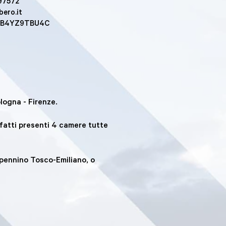
 97572
ero.it
22B4YZ9TBU4C
logna - Firenze.
fatti presenti 4 camere tutte
ppennino Tosco-Emiliano, o