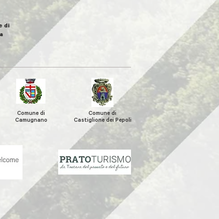
 di
a
Comune di
Comune di
Camugnano
Castiglione
dei Pepoli