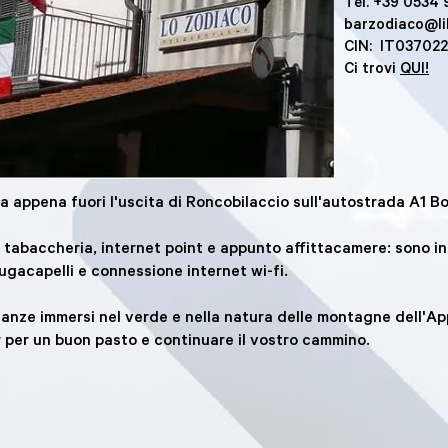
Tel. +39 0534
barzodiaco@lib
CIN: IT0370
Ci trovi
QUI!
a appena fuori l'uscita di Roncobilaccio sull'autostrada A1 Bo
 tabaccheria, internet point e appunto affittacamere: sono in
ciugacapelli e connessione internet wi-fi.
canze immersi nel verde e nella natura delle montagne dell'A
 per un buon pasto e continuare il vostro cammino.