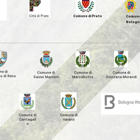
Comune di Prato
Comune
Bologn
e di
Comune di
Comune di
Comune di
o di Reno
Sasso Marconi
Marzabotto
Grizzana
Morandi
Comune di
Comune di
Cantagall
Vaiano
o