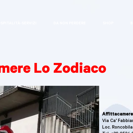
SPITALITÀ-SERVIZI
DA NON PERDERE
SHOP
B
amere Lo Zodiaco
Affittacamere
Via Ca' Fabbia
Loc. Roncobila