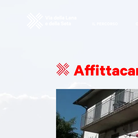
IL PERCORSO
O
Affittac