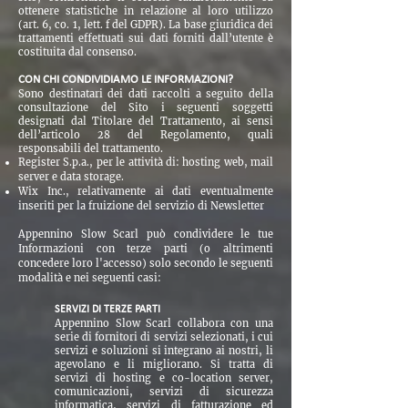
ottenere statistiche in relazione al loro utilizzo
(art. 6, co. 1, lett. f del GDPR). La base giuridica dei
trattamenti effettuati sui dati forniti dall’utente è
costituita dal consenso.
CON CHI CONDIVIDIAMO LE INFORMAZIONI?
Sono destinatari dei dati raccolti a seguito della
consultazione del Sito i seguenti soggetti
designati dal Titolare del Trattamento, ai sensi
dell’articolo 28 del Regolamento, quali
responsabili del trattamento.
Register S.p.a., per le attività di: hosting web, mail
server e data storage.
Wix Inc., relativamente ai dati eventualmente
inseriti per la fruizione del servizio di Newsletter
Appennino Slow Scarl può condividere le tue
Informazioni con terze parti (o altrimenti
concedere loro l'accesso) solo secondo le seguenti
modalità e nei seguenti casi:
SERVIZI DI TERZE PARTI
Appennino Slow Scarl collabora con una
serie di fornitori di servizi selezionati, i cui
servizi e soluzioni si integrano ai nostri, li
agevolano e li migliorano. Si tratta di
servizi di hosting e co-location server,
comunicazioni, servizi di sicurezza
informatica, servizi di fatturazione ed