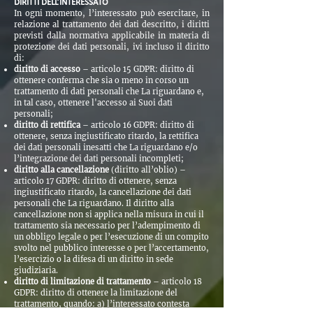
DIRITTI DELL’INTERESSATO
In ogni momento, l’interessato può esercitare, in
relazione al trattamento dei dati descritto, i diritti
previsti dalla normativa applicabile in materia di
protezione dei dati personali, ivi incluso il diritto
di:
​diritto di accesso
– articolo 15 GDPR: diritto di
ottenere conferma che sia o meno in corso un
trattamento di dati personali che La riguardano e,
in tal caso, ottenere l'accesso ai Suoi dati
personali;
diritto di rettifica
– articolo 16 GDPR: diritto di
ottenere, senza ingiustificato ritardo, la rettifica
dei dati personali inesatti che La riguardano e/o
l’integrazione dei dati personali incompleti;
diritto alla cancellazione
(diritto all’oblio) –
articolo 17 GDPR: diritto di ottenere, senza
ingiustificato ritardo, la cancellazione dei dati
personali che La riguardano. Il diritto alla
cancellazione non si applica nella misura in cui il
trattamento sia necessario per l’adempimento di
un obbligo legale o per l’esecuzione di un compito
svolto nel pubblico interesse o per l’accertamento,
l’esercizio o la difesa di un diritto in sede
giudiziaria.
diritto di limitazione di trattamento
– articolo 18
GDPR: diritto di ottenere la limitazione del
trattamento, quando: a) l’interessato contesta