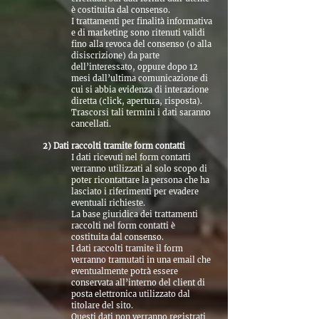
è costituita dal consenso.
I trattamenti per finalità informativa
e di marketing sono ritenuti validi
fino alla revoca del consenso (o alla
disiscrizione) da parte
dell’interessato, oppure dopo 12
mesi dall’ultima comunicazione di
cui si abbia evidenza di interazione
diretta (click, apertura, risposta).
Trascorsi tali termini i dati saranno
cancellati.
2) Dati raccolti tramite form contatti
I dati ricevuti nel form contatti
verranno utilizzati al solo scopo di
poter ricontattare la persona che ha
lasciato i riferimenti per evadere
eventuali richieste.
La base giuridica dei trattamenti
raccolti nel form contatti è
costituita dal consenso.
I dati raccolti tramite il form
verranno tramutati in una email che
eventualmente potrà essere
conservata all’interno del client di
posta elettronica utilizzato dal
titolare del sito.
Questi dati non verranno registrati