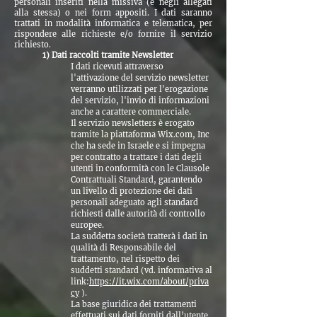
personali inseriti nella missiva (e negli allegati
alla stessa) o nei form appositi. I dati saranno
trattati in modalità informatica e telematica, per
rispondere alle richieste e/o fornire il servizio
richiesto.
1) Dati raccolti tramite Newsletter
I dati ricevuti attraverso
l'attivazione del servizio newsletter
verranno utilizzati per l'erogazione
del servizio, l'invio di informazioni
anche a carattere commerciale.
Il servizio newsletters è erogato
tramite la piattaforma Wix.com, Inc
che ha sede in Israele e si impegna
per contratto a trattare i dati degli
utenti in conformità con le Clausole
Contrattuali Standard, garantendo
un livello di protezione dei dati
personali adeguato agli standard
richiesti dalle autorità di controllo
europee.
La suddetta società tratterà i dati in
qualità di Responsabile del
trattamento, nel rispetto dei
suddetti standard (vd. informativa al
link:
https://it.wix.com/about/priva
cy
).
La base giuridica dei trattamenti
effettuati sui dati forniti dall’utente