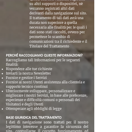
su altri supporti o dispositivi, nè
verranno registrati altri dati
derivanti dalla navigazione sul sito.
Il trattamento di tali dati avrà una
durata non superiore a quella
necessaria alle finalità per le quali i
dati sono stati raccolti, ovvero per
permettere lo scambio di
comunicazioni tra il richiedente e il
Titolare del Trattamento
PERCHÉ RACCOGLIAMO QUESTE INFORMAZIONI?
Raccogliamo tali Informazioni per le seguenti
finalità:
Rispondere alle tue richieste
Inviarti la nostra Newsletter
Fornire e gestire i Servizi
Fornire ai nostri Utenti assistenza alla clientela e
supporto tecnico continui
Ulteriormente sviluppare, personalizzare e
migliorare i nostri Servizi, in base alle preferenze,
esperienze e difficoltà comuni o personali dei
Visitatori e degli Utenti
Ottemperare agli obblighi di legge
BASE GIURIDICA DEL TRATTAMENTO
I dati di navigazione sono trattati per il nostro
legittimo interesse a garantire la sicurezza del
sito, controllarne il corretto funzionamento ed