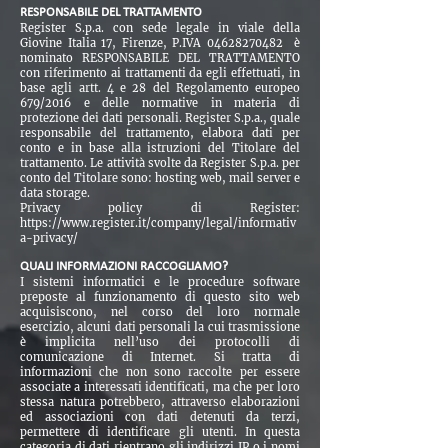
RESPONSABILE DEL TRATTAMENTO
Register S.p.a. con sede legale in viale della
Giovine Italia 17, Firenze, P.IVA
04628270482
è
nominato RESPONSABILE DEL TRATTAMENTO
con riferimento ai trattamenti da egli effettuati, in
base agli artt. 4 e 28 del Regolamento europeo
679/2016 e delle normative in materia di
protezione dei dati personali. Register S.p.a., quale
responsabile del trattamento, elabora dati per
conto e in base alla istruzioni del Titolare del
trattamento. Le attività svolte da Register S.p.a. per
conto del Titolare sono: hosting web, mail server e
data storage.
Privacy policy di Register:
https://www.register.it/company/legal/informativ
a-privacy/
QUALI INFORMAZIONI RACCOGLIAMO?
I sistemi informatici e le procedure software
preposte al funzionamento di questo sito web
acquisiscono, nel corso del loro normale
esercizio, alcuni dati personali la cui trasmissione
è implicita nell’uso dei protocolli di
comunicazione di Internet. Si tratta di
informazioni che non sono raccolte per essere
associate a interessati identificati, ma che per loro
stessa natura potrebbero, attraverso elaborazioni
ed associazioni con dati detenuti da terzi,
permettere di identificare gli utenti. In questa
categoria di dati rientrano gli indirizzi IP o i nomi