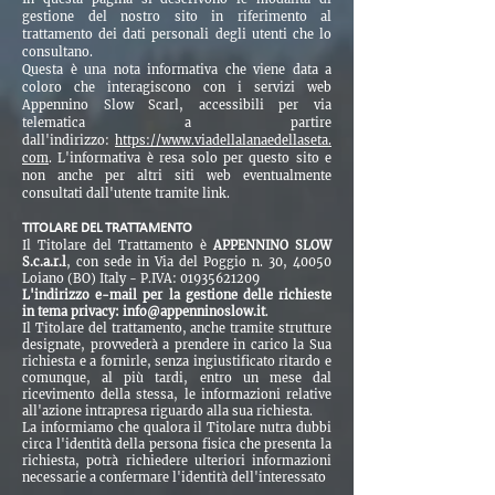
gestione del nostro sito in riferimento al
trattamento dei dati personali degli utenti che lo
consultano.
Questa è una nota informativa che viene data a
coloro che interagiscono con i servizi web
Appennino Slow Scarl, accessibili per via
telematica a partire
dall'indirizzo:
https://www.viadellalanaedellaseta.
com
. L'informativa è resa solo per questo sito e
non anche per altri siti web eventualmente
consultati dall'utente tramite link.
TITOLARE DEL TRATTAMENTO
Il Titolare del Trattamento è
APPENNINO SLOW
S.c.a.r.l
, con sede in Via del Poggio n. 30, 40050
Loiano (BO) Italy - P.IVA:
01935621209
L'indirizzo e-mail per la gestione delle richieste
in tema privacy:
info@appenninoslow.it
.
Il Titolare del trattamento, anche tramite strutture
designate, provvederà a prendere in carico la Sua
richiesta e a fornirle, senza ingiustificato ritardo e
comunque, al più tardi, entro un mese dal
ricevimento della stessa, le informazioni relative
all'azione intrapresa riguardo alla sua richiesta.
La informiamo che qualora il Titolare nutra dubbi
circa l'identità della persona fisica che presenta la
richiesta, potrà richiedere ulteriori informazioni
necessarie a confermare l'identità dell'interessato