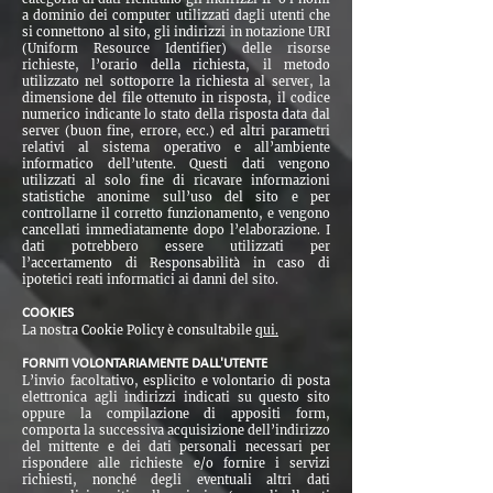
a dominio dei computer utilizzati dagli utenti che
si connettono al sito, gli indirizzi in notazione URI
(Uniform Resource Identifier) delle risorse
richieste, l’orario della richiesta, il metodo
utilizzato nel sottoporre la richiesta al server, la
dimensione del file ottenuto in risposta, il codice
numerico indicante lo stato della risposta data dal
server (buon fine, errore, ecc.) ed altri parametri
relativi al sistema operativo e all’ambiente
informatico dell’utente. Questi dati vengono
utilizzati al solo fine di ricavare informazioni
statistiche anonime sull’uso del sito e per
controllarne il corretto funzionamento, e vengono
cancellati immediatamente dopo l’elaborazione. I
dati potrebbero essere utilizzati per
l’accertamento di Responsabilità in caso di
ipotetici reati informatici ai danni del sito.
COOKIES
La nostra Cookie Policy è consultabile
qui.
FORNITI VOLONTARIAMENTE DALL'UTENTE
L’invio facoltativo, esplicito e volontario di posta
elettronica agli indirizzi indicati su questo sito
oppure la compilazione di appositi form,
comporta la successiva acquisizione dell’indirizzo
del mittente e dei dati personali necessari per
rispondere alle richieste e/o fornire i servizi
richiesti, nonché degli eventuali altri dati