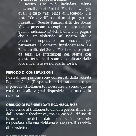
Il nostro sito può includere talune
funzionalità dei Social Media e widget,
quali il tasto “Mi piace di Facebook", il
tasto "Condividi" o altri mini-programmi
interattivi. Queste Funzionalità dei Social
Media possono raccogliere informazioni
quali l'indirizzo IP dell'Utente o la pagina
che si sta visitando sul nostro Sito e
possono impostare un cookie per
permettere il corretto funzionamento. Le
Funzionalità dei Social Media sono ospitate
da terzi. Le interazioni dell'Utente con
queste terze parti sono disciplinate dalle
loro informative e non dalla nostra.
PERIODO DI CONSERVAZIONE
I dati di navigazione sono conservati dalla società
Register S.p.a. (Responsabile del trattamento) per
il periodo strettamente necessario e comunque in
conformità alle vigenti disposizioni normative in
materia.
OBBLIGO DI FORNIRE I DATI E CONSEGUENZE
Il consenso al trattamento dei dati personali forniti
dall’utente è facoltativo, ma in caso di rifiuto di
fornire i predetti dati non sarà possibile
rispondere alle sue richieste o erogare il servizio
di newsletter.