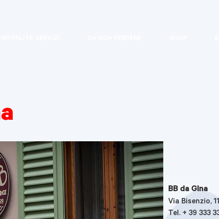
SPITALITÀ-SERVIZI
DA NON PERDERE
SHOP
B
na
BB da GIna
Via Bisenzio, 
Tel. + 39 333 3