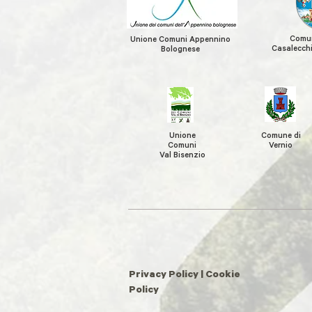
Comun
Unione Comuni Appennino
Casalecchi
Bolognese
Unione
Comune di
Comuni
Vernio
Val Bisenzio
Privacy Policy
|
Cookie
Policy