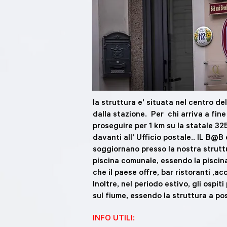
la struttura e' situata nel centro d
dalla stazione. Per chi arriva a fine
proseguire per 1 km su la statale 32
davanti all' Ufficio postale.. IL B@B
soggiornano presso la nostra struttu
piscina comunale, essendo la piscin
che il paese offre, bar ristoranti ,ac
Inoltre, nel periodo estivo, g
li ospit
sul fiume, essendo la struttura a po
INFO UTILI: