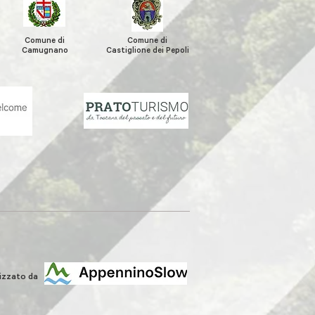
Comune di
Comune di
Camugnano
Castiglione
dei Pepoli
lizzato da