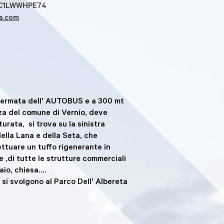
7C1LWWHPE74
a.com
la fermata dell' AUTOBUS e a 300 mt
azza del comune di Vernio, deve
urata, si trova su la sinistra
della Lana e della Seta, che
ettuare un tuffo rigenerante in
 ,di tutte le strutture commerciali
io, chiesa....
e si svolgono al Parco Dell' Albereta