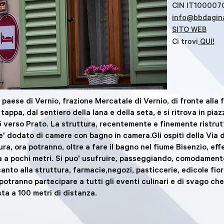
CIN IT10000
info@bbdagin
SITO WEB
Ci trovi
QUI!
el paese di Vernio, frazione Mercatale di Vernio, di fronte al
 tappa, dal sentiero della lana e della seta, e si ritrova in pi
5 verso Prato. La struttura, recentemente e finemente ristrutt
 e' dodato di camere con bagno in camera.Gli ospiti della Via 
ra, ora potranno, oltre a fare il bagno nel fiume Bisenzio, eff
a a pochi metri. Si puo' usufruire, passeggiando, comodamente
canto alla struttura, farmacie,negozi, pasticcerie, edicole fiora
i potranno partecipare a tutti gli eventi culinari e di svago ch
sta a 100 metri di distanza.