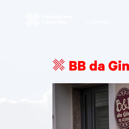
IL PERCORSO
O
BB da Gi