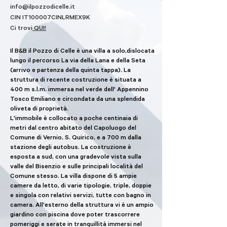
info@ilpozzodicelle.it
CIN IT100007CINLRMEX9K
Ci trovi
QUI!
Il B&B il Pozzo di Celle è una villa a solo,dislocata
lungo il percorso La via della Lana e della Seta
(arrivo e partenza della quinta tappa). La
struttura di recente costruzione è situata a
400 m s.l.m. immersa nel verde dell' Appennino
Tosco Emiliano e circondata da una splendida
oliveta di proprietà.
L'immobile è collocato a poche centinaia di
metri dal centro abitato del Capoluogo del
Comune di Vernio, S. Quirico, e a 700 m dalla
stazione degli autobus. La costruzione è
esposta a sud, con una gradevole vista sulla
valle del Bisenzio e sulle principali località del
Comune stesso. La villa dispone di 5 ampie
camere da letto, di varie tipologie, triple, doppie
e singola con relativi servizi, tutte con bagno in
camera. All'esterno della struttura vi è un ampio
giardino con piscina dove poter trascorrere
pomeriggi e serate in tranquillità immersi nel