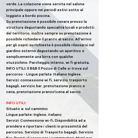
verde. La colazione viene servita nel salone
principale oppure nei periodi estivi sotto al
loggiato a bordo piscina.
Su prenotazione è possibile cenare presso la
struttura degustando specialità locali e prodotti
del territorio, inoltre sempre su prenotazione è
possibile richiedere il pranzo al sacco. All'arrivo
per gli ospiti su richiesta è possibile rilassarsi nel
giardino esterno degustando un aperitivo o
semplicemente una birra con qualche
stuzzichino. Parcheggio interno, wi fi gratuita.
INFO UTILI; Il B&B Il Pozzo di Celle si trova sul
percorso - Lingue parlate :Italiano Inglese.
Servizi: connessione wi fi, servizio trasporto
bagagli, servizio bar ,prenotazione pranzo o
cena, prenotazione pranzo\cena al sacco
INFO UTILI:
Situato a: sul cammino
Lingue parlate: Inglese, italiano
Servizi: Connessione wi-fi, Disponibilità ad a
prendere e riportare i clienti in prossimità del
percorso, Servizio di Trasporto bagagli, Servizio