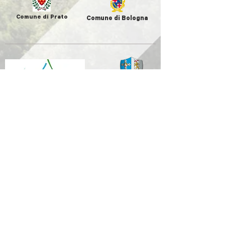
Comune di Prato
Comune di Bologna
Unione Comuni
Comune di
Appennino Bolognese
Casalecchio di
Reno
Comune di
Comune di
Comune di
Marzabotto
Sasso Marconi
Grizzana
Morandi