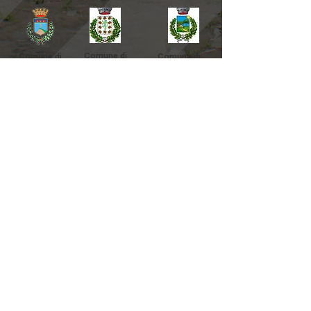
Comune di
Comune di
Comune di
Marzabotto
Sasso Marconi
Grizzana
Morandi
Comune di
Comune di
Comune di
Camugnano
Castiglione
dei Pepoli
Vernio
Comune
Unione Comuni
Comune
di
Val Bisenzio
di
Cantagall
Vaiano
o