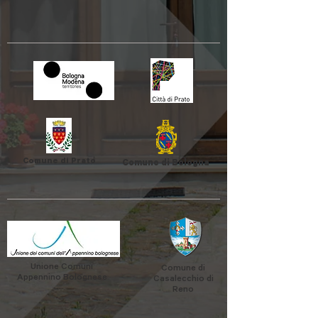
Comune di Prato
Comune di Bologna
Unione Comuni
Comune di
Appennino Bolognese
Casalecchio di
Reno