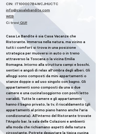
CIN: IT100007B4WCJHUCTC
info@casalebandite.com
WEB
Ci trovi
QUI!
Casa Le Bandite è sia Casa Vacanze che
Ristorante. Immersa nella natura, ma vicino a
tutti i comfort si trova in una posizione
strategica per muoversi in auto o in treno
attraverso la Toscana o la vicina Emilia
Romagna. Intorno alla struttura campi e boschi,
sentieri e angoli di relax all'ombra degli alberi. Gli
alloggi sono composti da mini appartamenti o
stanze doppie o ad uso singolo con bagno. Gli
appartamenti sono composti da una o due
camere e una cucina\soggiorno con posti letto
variabili. Tutte le camere e gli appartamenti
hanno il bagno privato, la tv, il riscaldamento (gli
appartamenti al primo piano hanno anche l'aria
condizionata). All'interno del Ristorante trovate
l'Angolo bar, la sala delle Colazioni e ambienti
alla moda che richiamano aspetti della natura
circostante. Potrete degustare la tipica cucina