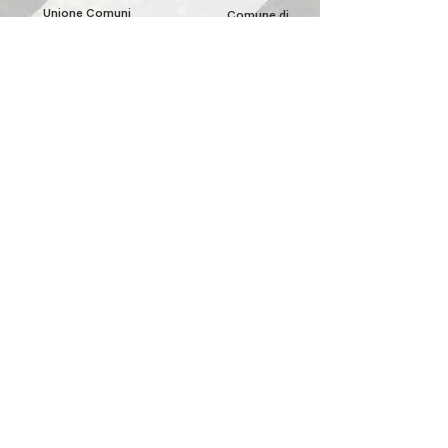
Unione Comuni
Comune di
Appennino Bolognese
Casalecchio di
Reno
Comune di
Comune di
Comune di
Marzabotto
Sasso Marconi
Grizzana
Morandi
Comune di
Comune di
Comune di
Camugnano
Castiglione
dei Pepoli
Vernio
Comune
Unione Comuni
Comune