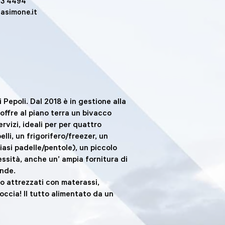
93 4494
asimone.it
 Pepoli. Dal 2018 è in gestione alla
 offre al piano terra un bivacco
vizi, ideali per per quattro
lli, un frigorifero/freezer, un
asi padelle/pentole), un piccolo
essità, anche un’ ampia fornitura di
onde.
lo attrezzati con materassi,
occia! Il tutto alimentato da un