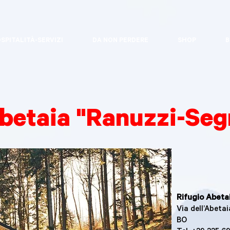
SPITALITÀ-SERVIZI
DA NON PERDERE
SHOP
B
betaia "Ranuzzi-Seg
Rifugio Abeta
Via dell’Abeta
BO