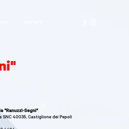
LOG
CONTATTI
ni"
ia "Ranuzzi-Segni"
ia SNC 40035, Castiglione dei Pepoli