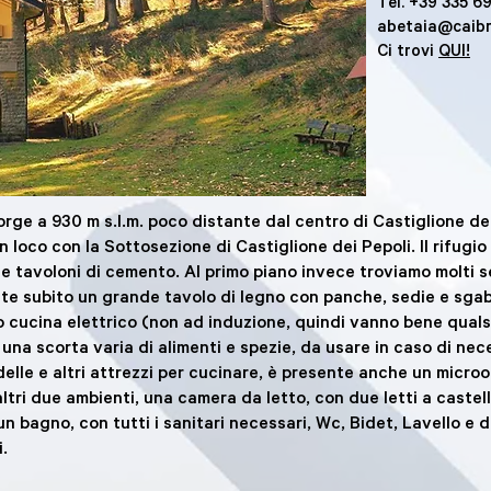
Tel. +39 335 6
abetaia@caibr
Ci trovi
QUI!
rge a 930 m s.l.m. poco distante dal centro di Castiglione dei
n loco con la Sottosezione di Castiglione dei Pepoli. Il rifugio
 tavoloni di cemento. Al primo piano invece troviamo molti ser
ete subito un grande tavolo di legno con panche, sedie e sgabe
 cucina elettrico (non ad induzione, quindi vanno bene qualsi
e una scorta varia di alimenti e spezie, da usare in caso di nec
adelle e altri attrezzi per cucinare, è presente anche un micro
altri due ambienti, una camera da letto, con due letti a castel
n bagno, con tutti i sanitari necessari, Wc, Bidet, Lavello e d
i.