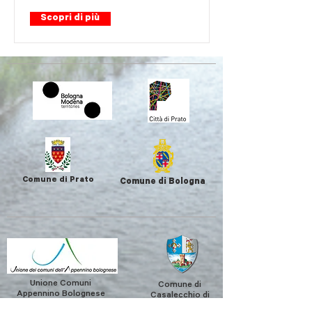
Scopri di più
Comune di Prato
Comune di Bologna
Unione Comuni
Comune di
Appennino Bolognese
Casalecchio di
Reno