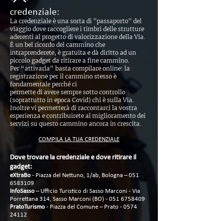
credenziale:
La credenziale è una sorta di "passaporto" del
viaggio dove raccogliere i timbri delle strutture
aderenti al progetto di valorizzazione della Via.
È un bel ricordo del cammino che
intraprenderete, è gratuita e dà diritto ad un
piccolo gadget da ritirare a fine cammino.
Per “attivarla” basta compilare online: la
registrazione per il cammino stesso è
fondamentale perché ci
permette di avere sempre sotto controllo
(soprattutto in epoca Covid) chi è sulla Via.
Inoltre vi permetterà di raccontarci la vostra
esperienza e contribuirete al miglioramento dei
servizi su questo cammino ancora in crescita.
COMPILA LA TUA CREDENZIALE
Dove trovare la credenziale e dove ritirare il
gadget:
eXtraBo
- Piazza del Nettuno, 1/ab, Bologna –
051
6583109
InfoSasso
– Ufficio Turistico di Sasso Marconi - Via
Porrettana 314, Sasso Marconi (BO) -
051 6758409
PratoTurismo
- Piazza del Comune – Prato -
0574
24112