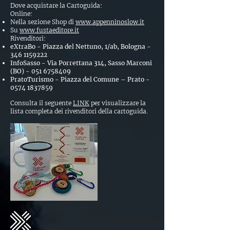
Dove acquistare la Cartoguida:
Online:
Nella sezione Shop di
www.appenninoslow.it
Su
www.fustaeditore.it
Rivenditori:
eXtraBo - Piazza del Nettuno, 1/ab, Bologna -
346 1159222
InfoSasso - Via Porrettana 314, Sasso Marconi
(BO) -
051 6758409
PratoTurismo - Piazza del Comune – Prato -
0574 1837859
Consulta il seguente
LINK
per visualizzare la
lista completa dei rivenditori della cartoguida.