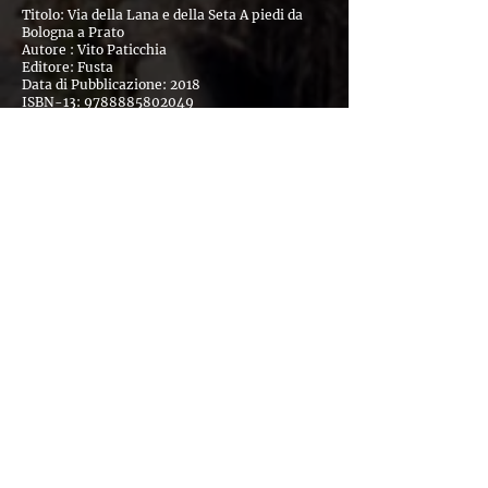
Titolo: Via della Lana e della Seta A piedi da
Bologna a Prato
Autore : Vito Paticchia
Editore: Fusta
Data di Pubblicazione: 2018
ISBN-13:
9788885802049
Prezzo di Copertina: 16,90€
numeri utili:
Vigili del fuoco 115
Soccorso Medico 118
Soccorso Alpino Emilia Romagna 118. In caso di
mancata copertura del segnale:112.
Corpo forestale dello Stato 1515
CAI Club Alpino Italiano – Sezione di Bologna
051 234856
CAI Club Alpino Italiano – Sezione di Firenze
055 6120467
GEV – Guardie Ecologiche Volontarie di
Bologna
051 6347464