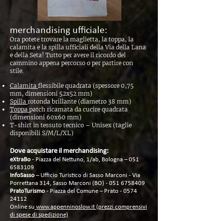
merchandising ufficiale:
Ora potete trovare la maglietta, la toppa, la
calamita e la spilla ufficiali della Via della Lana
e della Seta! Tutto per avere il ricordo del
cammino appena percorso o per partire con
stile.
Calamita
flessibile quadrata (spessore 0,75
mm, dimensioni 52x52 mm)
Spilla
rotonda brillante (diametro 38 mm)
Toppa
patch ricamata da cucire quadrata
(dimensioni 60x60 mm)
T-shirt in tessuto tecnico – Unisex (taglie
disponibili S/M/L/XL)
Dove acquistare il merchandising:
eXtraBo
- Piazza del Nettuno, 1/ab, Bologna –
051
6583109
InfoSasso
– Ufficio Turistico di Sasso Marconi - Via
Porrettana 314, Sasso Marconi (BO) -
051 6758409
PratoTurismo
- Piazza del Comune – Prato -
0574
24112
Online su
www.appenninoslow.it (prezzi comprensivi
di spese di spedizione)