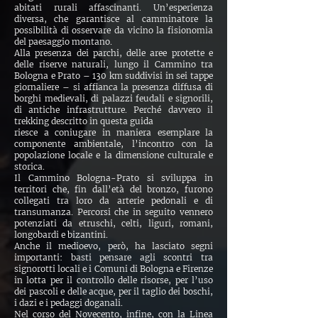
abitati rurali affascinanti. Un’esperienza
diversa, che garantisce al camminatore la
possibilità di osservare da vicino la fisionomia
del paesaggio montano.
Alla presenza dei parchi, delle aree protette e
delle riserve naturali, lungo il Cammino tra
Bologna e Prato – 130 km suddivisi in sei tappe
giornaliere – si affianca la presenza diffusa di
borghi medievali, di palazzi feudali e signorili,
di antiche infrastrutture. Perché davvero il
trekking descritto in questa guida
riesce a coniugare in maniera esemplare la
componente ambientale, l’incontro con la
popolazione locale e la dimensione culturale e
storica.
Il Cammino Bologna-Prato si sviluppa in
territori che, fin dall’età del bronzo, furono
collegati tra loro da arterie pedonali e di
transumanza. Percorsi che in seguito vennero
potenziati da etruschi, celti, liguri, romani,
longobardi e bizantini.
Anche il medioevo, però, ha lasciato segni
importanti: basti pensare agli scontri tra
signorotti locali e i Comuni di Bologna e Firenze
in lotta per il controllo delle risorse, per l’uso
dei pascoli e delle acque, per il taglio dei boschi,
i dazi e i pedaggi doganali.
Nel corso del Novecento, infine, con la Linea