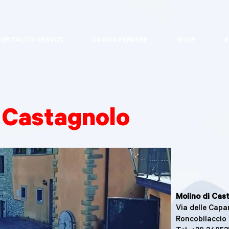
SPITALITÀ-SERVIZI
DA NON PERDERE
SHOP
B
 Castagnolo
Molino di Cas
Via delle Capa
Roncobilaccio