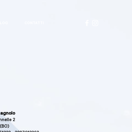
LOG
CONTATTI
tagnolo
nnelle 2
 (BO)