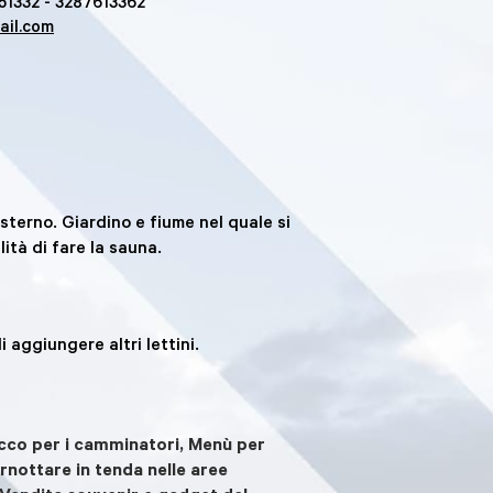
51332 - 3287613362
ail.com
terno. Giardino e fiume nel quale si
lità di fare la sauna.
aggiungere altri lettini.
sacco per i camminatori, Menù per
ernottare in tenda nelle aree