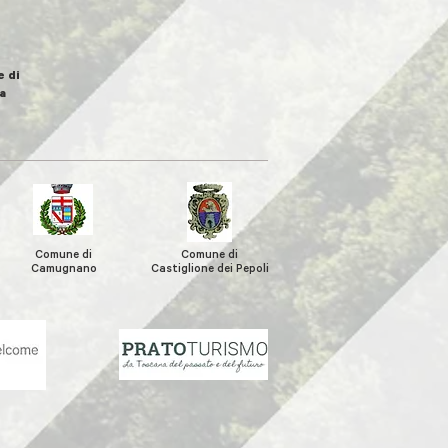
 di
a
Comune di
Comune di
Camugnano
Castiglione
dei Pepoli