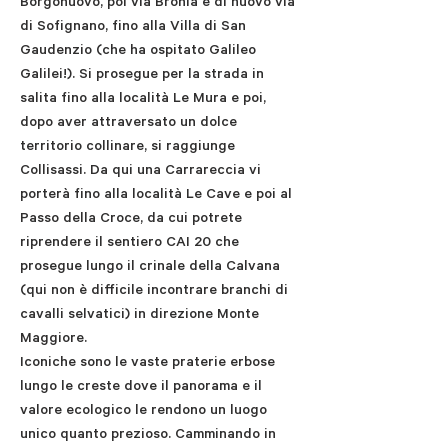
Borgonuovo, poi via Bronia e di nuovo via
di Sofignano, fino alla Villa di San
Gaudenzio (che ha ospitato Galileo
Galilei!). Si prosegue per la strada in
salita fino alla località Le Mura e poi,
dopo aver attraversato un dolce
territorio collinare, si raggiunge
Collisassi. Da qui una Carrareccia vi
porterà fino alla località Le Cave e poi al
Passo della Croce, da cui potrete
riprendere il sentiero CAI 20 che
prosegue lungo il crinale della Calvana
(qui non è difficile incontrare branchi di
cavalli selvatici) in direzione Monte
Maggiore.
Iconiche sono le vaste praterie erbose
lungo le creste dove il panorama e il
valore ecologico le rendono un luogo
unico quanto prezioso. Camminando in