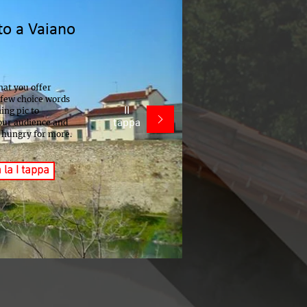
to a Vaiano
hat you offer
 few choice words
II
ing pic to
your audience and
tappa
 hungry for more.
 la I tappa