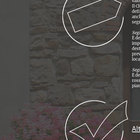
valo
Il C
defi
anch
segn
Segn
È de
impo
dest
prev
loca
Seg
È de
ross
pian
Al