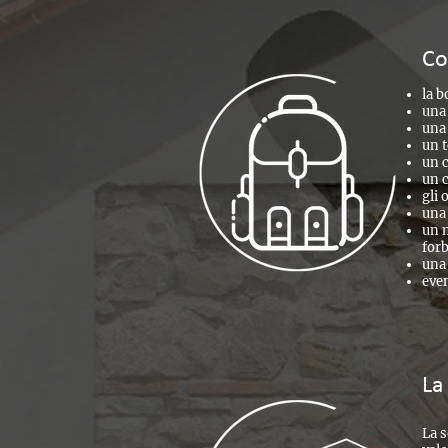
Co
la b
una
una 
un t
un c
un c
gli 
una
un m
forb
una 
even
La
La s