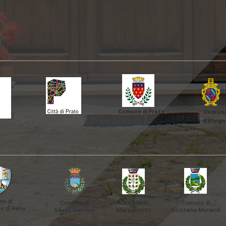
Comune di Prato
Comune
Bologn
e di
Comune di
Comune di
Comune di
o di Reno
Sasso Marconi
Marzabotto
Grizzana
Morandi