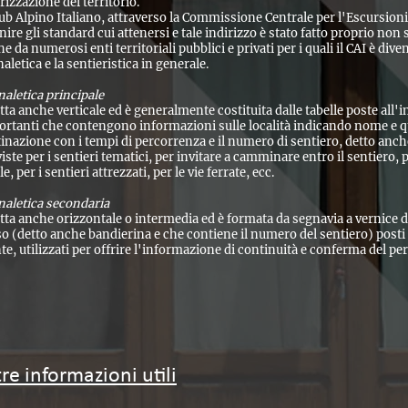
rizzazione del territorio.
lub Alpino Italiano, attraverso la Commissione Centrale per l'Escursionis
nire gli standard cui attenersi e tale indirizzo è stato fatto proprio non
e da numerosi enti territoriali pubblici e privati per i quali il CAI è dive
aletica e la sentieristica in generale.
aletica principale
tta anche verticale ed è generalmente costituita dalle tabelle poste all'in
rtanti che contengono informazioni sulle località indicando nome e quo
inazione con i tempi di percorrenza e il numero di sentiero, detto anche 
iste per i sentieri tematici, per invitare a camminare entro il sentiero, pe
le, per i sentieri attrezzati, per le vie ferrate, ecc.
naletica secondaria
tta anche orizzontale o intermedia ed è formata da segnavia a vernice
o (detto anche bandierina e che contiene il numero del sentiero) posti al
te, utilizzati per offrire l'informazione di continuità e conferma del pe
tre informazioni utili