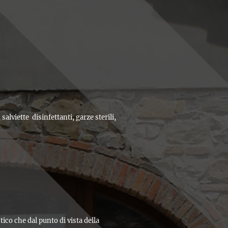
alviette disinfettanti, garze sterili,
tico che dal punto di vista della