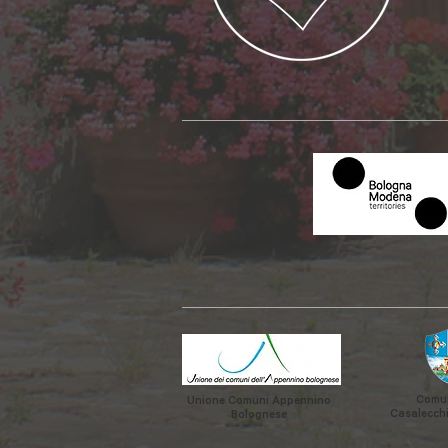
Comun
Unione Comuni Appennino
Casalecchi
Bolognese