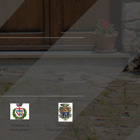
 di
a
Comune di
Comune di
Camugnano
Castiglione
dei Pepoli