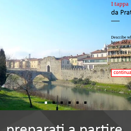
I tappa
da Pra
Describe w
here. add a
and a stunn
tantalize 
leave them
continua
preparati a partire