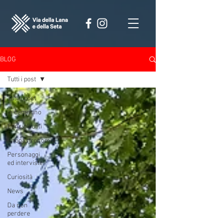
BLOG
Tutti i post
Tutti i post
In cammino
Consigli utili
Enogastronomia
Personaggi
ed interviste
Curiosità
News
Da non
perdere