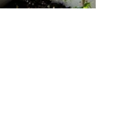
LA MICCIA - Storia e Memoria
lungo la Via
LA MICCIA - Quando percorri la Via della Lana
e della Seta, conosci storie, racconti e vite che
ti restano impresse.