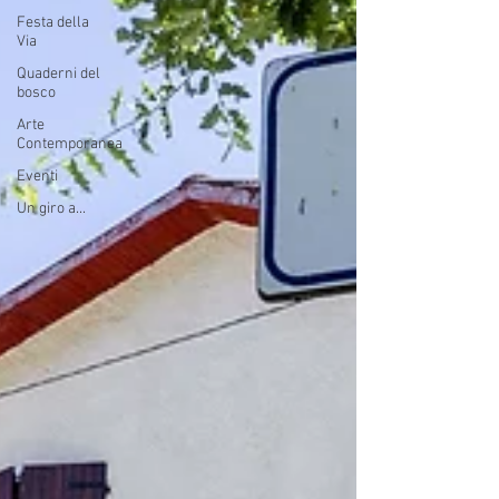
Festa della
Via
Quaderni del
bosco
Arte
Contemporanea
Eventi
Un giro a...