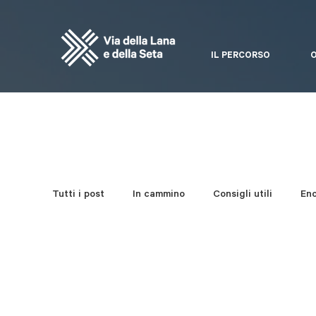
IL PERCORSO
O
Tutti i post
In cammino
Consigli utili
En
Da non perdere
Festa della Via
Quadern