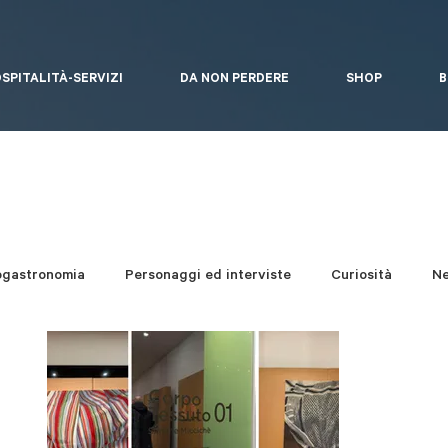
SPITALITÀ-SERVIZI
DA NON PERDERE
SHOP
B
ogastronomia
Personaggi ed interviste
Curiosità
N
i del bosco
Arte Contemporanea
Eventi
Un giro a..