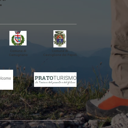
 di
a
Comune di
Comune di
Camugnano
Castiglione
dei Pepoli