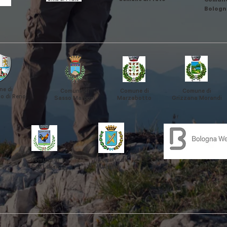
Comune di Prato
Comune
Bologn
e di
Comune di
Comune di
Comune di
o di Reno
Sasso Marconi
Marzabotto
Grizzana
Morandi
Comune di
Comune di
Cantagall
Vaiano
o