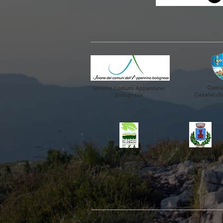
Comun
Unione Comuni Appennino
Casalecchi
Bolognese
Unione
Comune di
Comuni
Vernio
Val Bisenzio