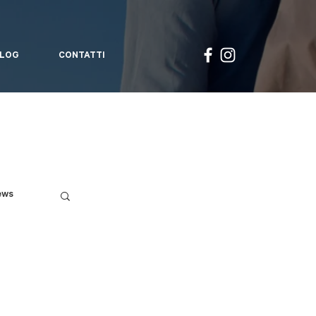
LOG
CONTATTI
ews
.