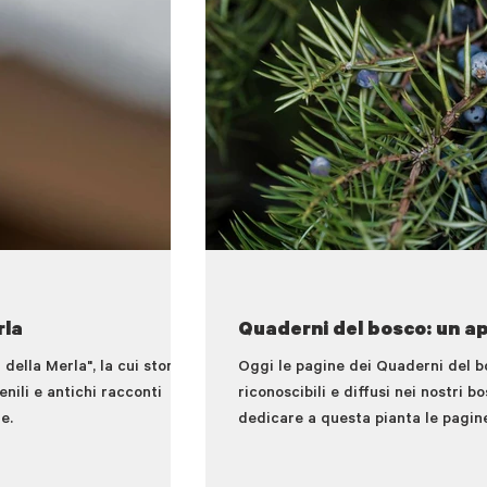
rla
Quaderni del bosco: un a
della Merla", la cui storia e
Oggi le pagine dei Quaderni del bo
enili e antichi racconti
riconoscibili e diffusi nei nostri b
e.
dedicare a questa pianta le pagin
in queste settimane, quando cadono