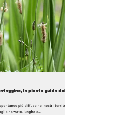
ntaggine, la pianta guida dei
pontanee più diffuse nei nostri territori
glie nervate, lunghe e...