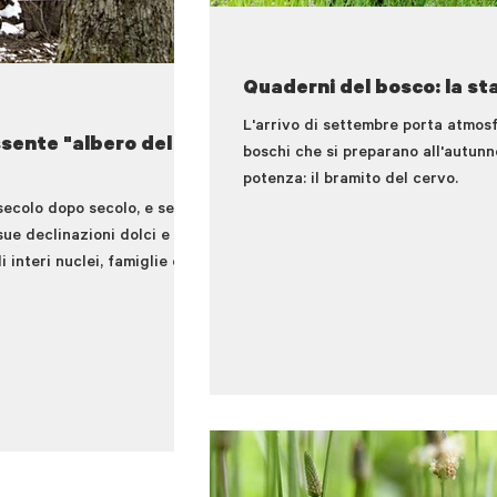
Quaderni del bosco: la st
L'arrivo di settembre porta atmosf
ssente "albero del
boschi che si preparano all'autunn
potenza: il bramito del cervo.
secolo dopo secolo, e se
ue declinazioni dolci e
interi nuclei, famiglie e