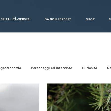
SPITALITÀ-SERVIZI
DA NON PERDERE
SHOP
B
ogastronomia
Personaggi ed interviste
Curiosità
N
e Contemporanea
Eventi
Un giro a...