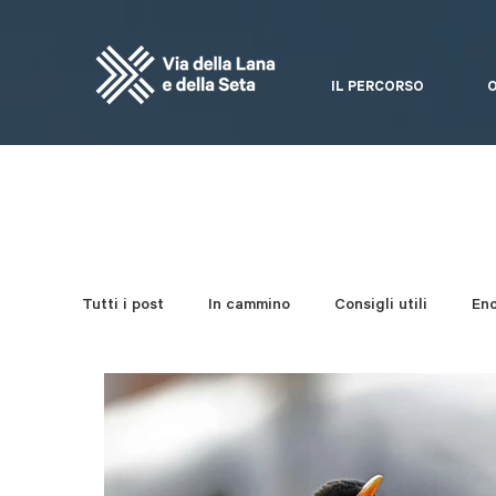
IL PERCORSO
O
Tutti i post
In cammino
Consigli utili
En
Festa della Via
Quaderni del bosco
Art