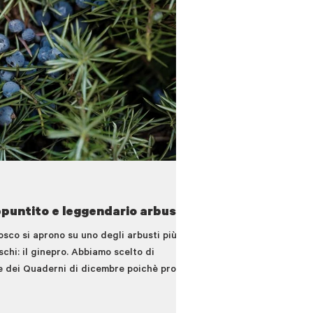
ppuntito e leggendario arbusto
sco si aprono su uno degli arbusti più
oschi: il ginepro. Abbiamo scelto di
e dei Quaderni di dicembre poichè proprio
 le ultime foglie...