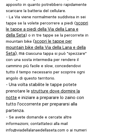
apposito in quanto potrebbero rapidamente
scaricare la batteria del cellulare.
- La Via viene normalmente suddivisa in sei
scopri
tappe se la volete percorrere a piedi (
le tappe a piedi della Via della Lana e
della Seta
) o in tre tappe se la percorrete in
(
scopri le tappe per
mountain bike
mountain bike della Via della Lana e della
Seta
), ma c
iascuna tappa si può "spezzare"
con una sosta intermedia per rendere il
cammino più facile e slow, concedendovi
tutto il tempo necessario per scoprire ogni
angolo di questo territorio.
- Una volta stabilite le tappe potete
prenotare le
strutture dove dormire la
notte
e iniziare a preparare lo zaino con
tutto l'occorrente per prepararsi alla
partenza.
- Se avete domande e cercate altre
informazioni, contattateci alla mail
info@viadellalanaedellaseta.com
o ai numeri