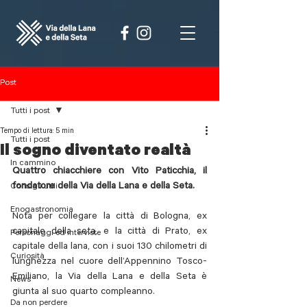
Post
Tutti i post
Tempo di lettura: 5 min
Tutti i post
Il sogno diventato realtà
In cammino
Quattro chiacchiere con Vito Paticchia, il 
fondatore della Via della Lana e della Seta.
Consigli utili
Enogastronomia
Nota per collegare la città di Bologna, ex 
capitale della seta, e la città di Prato, ex 
Personaggi ed interviste
capitale della lana, con i suoi 130 chilometri di 
Curiosità
lunghezza nel cuore dell’Appennino Tosco-
Emiliano, la Via della Lana e della Seta è 
News
giunta al suo quarto compleanno.
Da non perdere