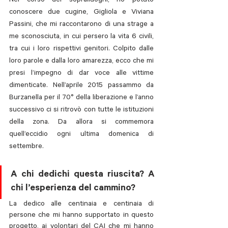
Nel corso dei sopralluoghi, ho potuto 
conoscere due cugine, Gigliola e Viviana 
Passini, che mi raccontarono di una strage a 
me sconosciuta, in cui persero la vita 6 civili, 
tra cui i loro rispettivi genitori. Colpito dalle 
loro parole e dalla loro amarezza, ecco che mi 
presi l’impegno di dar voce alle vittime 
dimenticate. Nell’aprile 2015 passammo da 
Burzanella per il 70° della liberazione e l’anno 
successivo ci si ritrovò con tutte le istituzioni 
della zona. Da allora si commemora 
quell’eccidio ogni ultima domenica di 
settembre. 
A chi dedichi questa riuscita? A 
chi l’esperienza del cammino?
La dedico alle centinaia e centinaia di 
persone che mi hanno supportato in questo 
progetto, ai volontari del CAI che mi hanno 