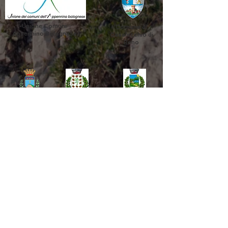
Unione Comuni
Comune di
Appennino Bolognese
Casalecchio di
Reno
Comune di
Comune di
Comune di
Marzabotto
Sasso Marconi
Grizzana
Morandi
Comune di
Comune di
Comune di
Camugnano
Castiglione
dei Pepoli
Vernio