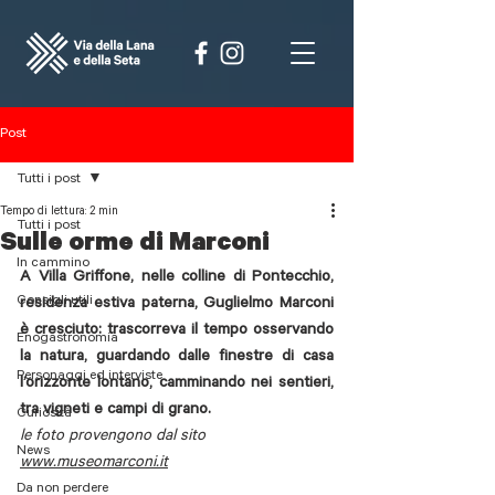
Post
Tutti i post
Tempo di lettura: 2 min
Tutti i post
Sulle orme di Marconi
In cammino
A Villa Griffone, nelle colline di Pontecchio, 
Consigli utili
residenza estiva paterna, Guglielmo Marconi 
è cresciuto: trascorreva il tempo osservando 
Enogastronomia
la natura, guardando dalle finestre di casa 
Personaggi ed interviste
l’orizzonte lontano, camminando nei sentieri, 
tra vigneti e campi di grano. 
Curiosità
le foto provengono dal sito 
News
www.museomarconi.it
Da non perdere