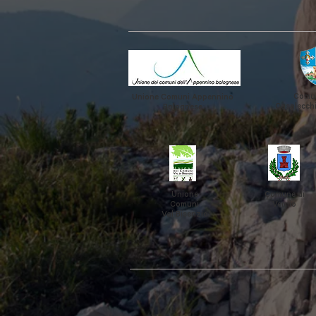
Comun
Unione Comuni Appennino
Casalecchi
Bolognese
Unione
Comune di
Comuni
Vernio
Val Bisenzio