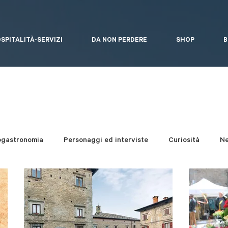
SPITALITÀ-SERVIZI
DA NON PERDERE
SHOP
B
ogastronomia
Personaggi ed interviste
Curiosità
N
i del bosco
Arte Contemporanea
Eventi
Un giro a..