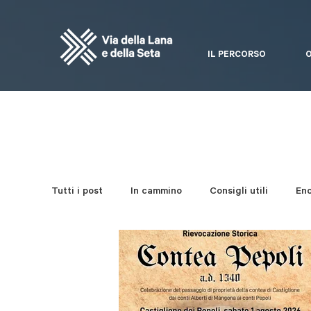
IL PERCORSO
O
Tutti i post
In cammino
Consigli utili
En
Da non perdere
Festa della Via
Quadern