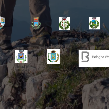
e di
Comune di
Comune di
Comune di
o di Reno
Sasso Marconi
Marzabotto
Grizzana
Morandi
Comune di
Comune di
Cantagall
Vaiano
o