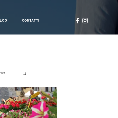
LOG
CONTATTI
ews
.