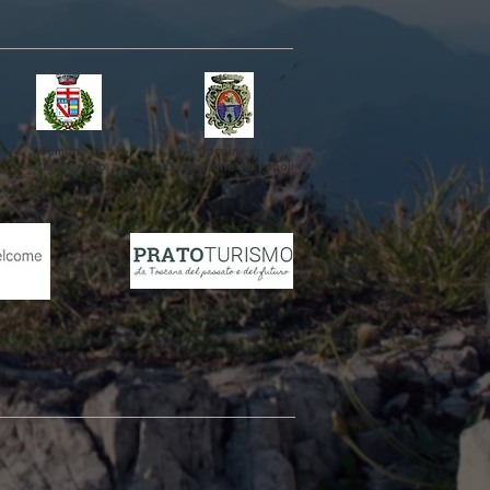
Comune di
Comune di
Camugnano
Castiglione
dei Pepoli