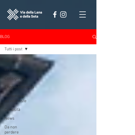
BLOG
Tutti i post
Tutti i post
In cammino
Consigli utili
Enogastronomia
Personaggi
ed interviste
Curiosità
News
Da non
perdere