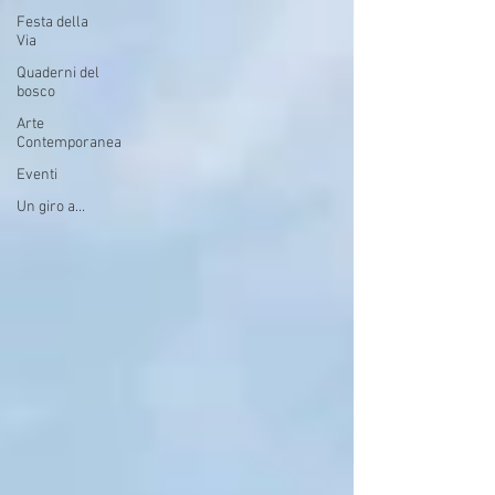
Festa della
Via
Quaderni del
bosco
Arte
Contemporanea
Eventi
Un giro a...