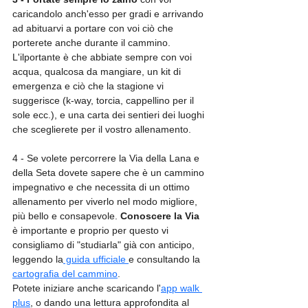
caricandolo anch'esso per gradi e arrivando 
ad abituarvi a portare con voi ciò che 
porterete anche durante il cammino. 
L'ilportante è che abbiate sempre con voi 
acqua, qualcosa da mangiare, un kit di 
emergenza e ciò che la stagione vi 
suggerisce (k-way, torcia, cappellino per il 
sole ecc.), e una carta dei sentieri dei luoghi 
che sceglierete per il vostro allenamento.
4 - Se volete percorrere la Via della Lana e 
della Seta dovete sapere che è un cammino 
impegnativo e che necessita di un ottimo 
allenamento per viverlo nel modo migliore, 
più bello e consapevole. 
Conoscere la Via
è importante e proprio per questo vi 
consigliamo di "studiarla" già con anticipo, 
leggendo la
 guida ufficiale 
e consultando la 
cartografia del cammino
.
Potete iniziare anche scaricando l'
app walk 
plus
, o dando una lettura approfondita al 