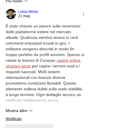
Più nuovi
o durante un'escursione
o durante un'escursione
o durante un'escursione
Lukas Müller
21 mag
È stato chiesto un parere sulle recensioni 
delle piattaforme estere nel mercato 
attuale. Qualcosa sembra strano in certi 
commenti entusiasti trovati in giro. I 
software vengono descritti in modo fin 
troppo perfetto da profili anonimi. Spesso si 
valuta la 
licenza di Curaçao 
casinò online 
stranieri sicuri
 per capire i termini reali e i 
requisiti nascosti. Molti sistemi 
internazionali con licenze diverse 
promettono condizioni flessibili. Questo 
elemento solleva dubbi sulla reale stabilità 
a lungo termine. Ogni dettaglio tecnico va 
verificato freddamente senza…
Mostra altro
Modificato
Mi piace
Rispondi