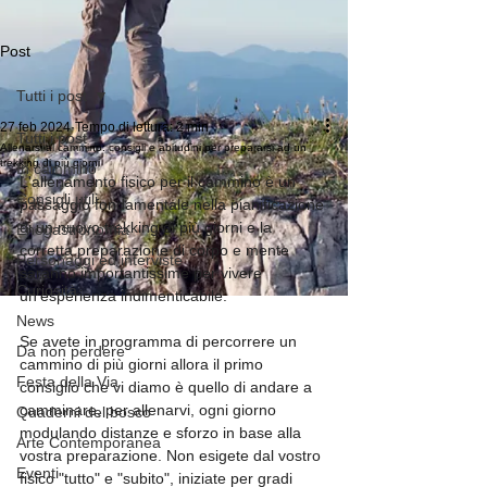
Post
Tutti i post
27 feb 2024
Tempo di lettura: 2 min
Tutti i post
Allenarsi al cammino: consigli e abitudini per prepararsi ad un
trekking di più giorni
In cammino
L'allenamento fisico per il cammino è un 
Consigli utili
passaggio fondamentale nella pianificazione 
di un nuovo trekking di più giorni e la 
Enogastronomia
corretta preparazione di corpo e mente 
Personaggi ed interviste
saranno importantissime per vivere 
Curiosità
un'esperienza indimenticabile.
News
Se avete in programma di percorrere un 
Da non perdere
cammino di più giorni allora il primo 
Festa della Via
consiglio che vi diamo è quello di andare a 
camminare, per allenarvi, ogni giorno 
Quaderni del bosco
modulando distanze e sforzo in base alla 
Arte Contemporanea
vostra preparazione. Non esigete dal vostro 
Eventi
fisico "tutto" e "subito", iniziate per gradi 