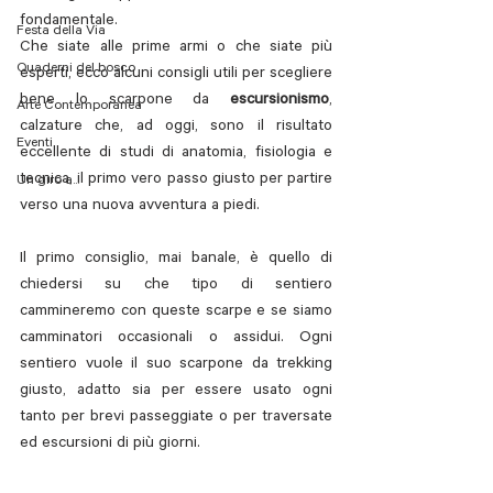
fondamentale. 
Festa della Via
Che siate alle prime armi o che siate più 
Quaderni del bosco
esperti, ecco alcuni consigli utili per scegliere 
bene lo scarpone da 
escursionismo
, 
Arte Contemporanea
calzature che, ad oggi, sono il risultato 
Eventi
eccellente di studi di anatomia, fisiologia e 
tecnica, il primo vero passo giusto per partire 
Un giro a...
verso una nuova avventura a piedi.
Il primo consiglio, mai banale, è quello di 
chiedersi su che tipo di sentiero 
cammineremo con queste scarpe e se siamo 
camminatori occasionali o assidui. Ogni 
sentiero vuole il suo scarpone da trekking 
giusto, adatto sia per essere usato ogni 
tanto per brevi passeggiate o per traversate 
ed escursioni di più giorni.