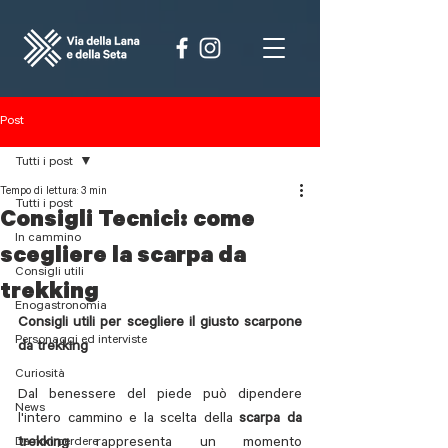
Post
Tutti i post
Tempo di lettura: 3 min
Tutti i post
Consigli Tecnici: come
In cammino
scegliere la scarpa da
Consigli utili
trekking
Enogastronomia
Consigli utili per scegliere il giusto scarpone 
Personaggi ed interviste
da trekking
Curiosità
Dal benessere del piede può dipendere 
News
l'intero cammino e la scelta della 
scarpa da 
Da non perdere
trekking
 rappresenta un momento 