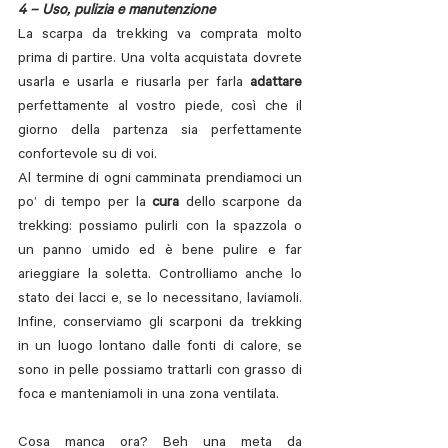
4 – Uso, pulizia e manutenzione
La scarpa da trekking va comprata molto 
prima di partire. Una volta acquistata dovrete 
usarla e usarla e riusarla per farla 
adattare 
perfettamente al vostro piede, così che il 
giorno della partenza sia perfettamente 
confortevole su di voi.
Al termine di ogni camminata prendiamoci un 
po’ di tempo per la 
cura 
dello scarpone da 
trekking: possiamo pulirli con la spazzola o 
un panno umido ed è bene pulire e far 
arieggiare la soletta. Controlliamo anche lo 
stato dei lacci e, se lo necessitano, laviamoli. 
Infine, conserviamo gli scarponi da trekking 
in un luogo lontano dalle fonti di calore, se 
sono in pelle possiamo trattarli con grasso di 
foca e manteniamoli in una zona ventilata.
Cosa manca ora? Beh una meta da 