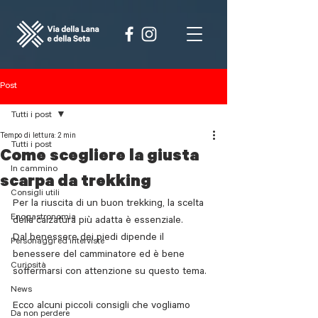
Post
Tutti i post
Tempo di lettura: 2 min
Tutti i post
Come scegliere la giusta
In cammino
scarpa da trekking
Consigli utili
Per la riuscita di un buon trekking, la scelta 
Enogastronomia
della calzatura più adatta è essenziale. 
Dal benessere dei piedi dipende il 
Personaggi ed interviste
benessere del camminatore ed è bene 
Curiosità
soffermarsi con attenzione su questo tema. 
News
Ecco alcuni piccoli consigli che vogliamo 
Da non perdere