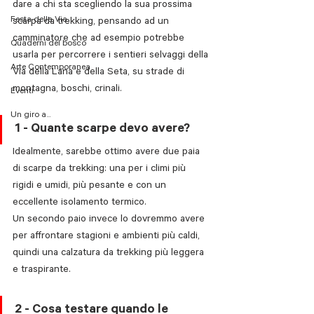
dare a chi sta scegliendo la sua prossima 
Festa della Via
scarpa da trekking, pensando ad un 
camminatore che ad esempio potrebbe 
Quaderni del bosco
usarla per percorrere i sentieri selvaggi della 
Arte Contemporanea
Via della Lana e della Seta, su strade di 
montagna, boschi, crinali.
Eventi
Un giro a...
1 - Quante scarpe devo avere?
Idealmente, sarebbe ottimo avere due paia 
di scarpe da trekking: una per i climi più 
rigidi e umidi, più pesante e con un 
eccellente isolamento termico.
Un secondo paio invece lo dovremmo avere 
per affrontare stagioni e ambienti più caldi, 
quindi una calzatura da trekking più leggera 
e traspirante.
2 - Cosa testare quando le 