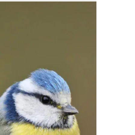
Quaderni del Bosco: la
Piantaggine, la pianta guida
dei viandanti
La piantaggine è una delle piante spontanee più
diffuse nei nostri territori ed è ben
riconoscibile per le sue foglie nervate, lunghe
e...