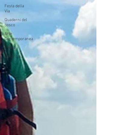
Festa della
Via
Quaderni del
bosco
Arte
Contemporanea
Eventi
Un giro a...