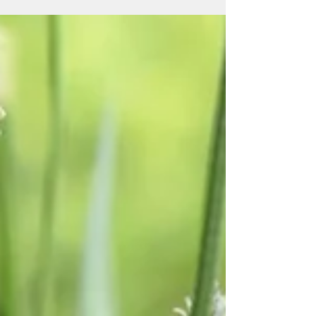
Quaderni del bosco: la
stagione del bramito del
cervo
L'arrivo di settembre porta atmosfere tutte
nuove e, nella suggestione dei boschi che si
preparano all'autunno, un suono rompe la quiete
con bellezza e potenza: il bramito del cervo.