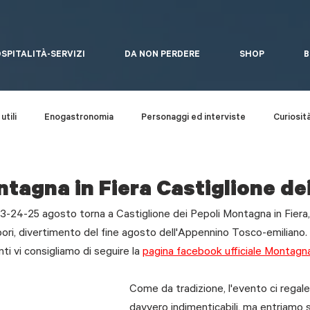
SPITALITÀ-SERVIZI
DA NON PERDERE
SHOP
B
utili
Enogastronomia
Personaggi ed interviste
Curiosit
Quaderni del bosco
Arte Contemporanea
Eventi
tagna in Fiera Castiglione dei
3-24-25 agosto torna a Castiglione dei Pepoli Montagna in Fiera, la
ori, divertimento del fine agosto dell'Appennino Tosco-emiliano. 
ti vi consigliamo di seguire la 
pagina facebook ufficiale Montagna 
Come da tradizione, l'evento ci regaler
davvero indimenticabili, ma entriamo s