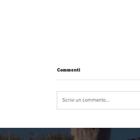
Commenti
Scrivi un commento...
Due terre per una festa: vieni
a scoprire Castiglione dei
Pepoli e Montepiano