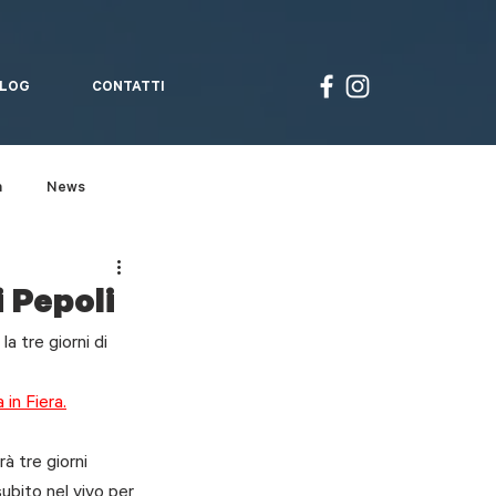
LOG
CONTATTI
à
News
Un giro a...
 Pepoli
 tre giorni di 
in Fiera.
à tre giorni 
ubito nel vivo per 