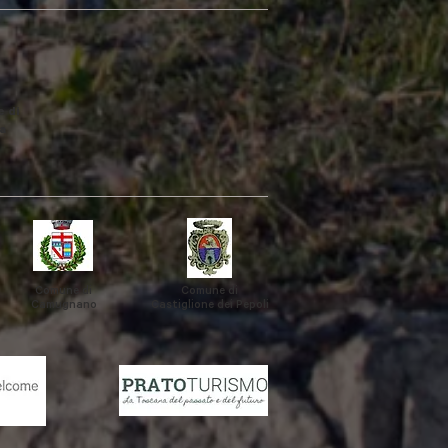
 di
a
Comune di
Comune di
Camugnano
Castiglione
dei Pepoli