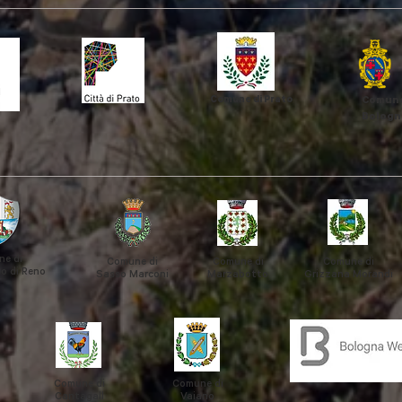
Comune di Prato
Comune
Bologn
e di
Comune di
Comune di
Comune di
o di Reno
Sasso Marconi
Marzabotto
Grizzana
Morandi
Comune di
Comune di
Cantagall
Vaiano