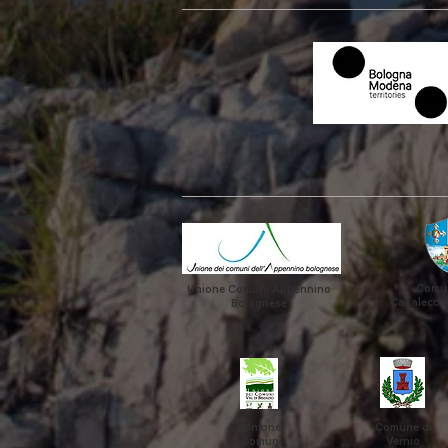
Comun
Unione Comuni Appennino
Casalecchi
Bolognese
Unione
Comune di
Comuni
Vernio