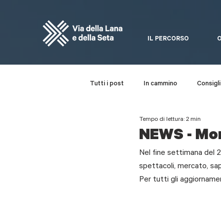
IL PERCORSO
O
Tutti i post
In cammino
Consigli 
Tempo di lettura: 2 min
Da non perdere
Festa della Via
NEWS - Mon
Nel fine settimana del 2
spettacoli, mercato, sap
Per tutti gli aggiornamen