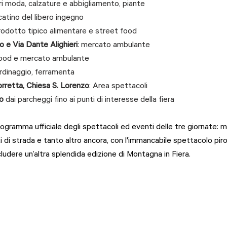
ri moda, calzature e abbigliamento, piante
catino del libero ingegno
prodotto tipico alimentare e street food
o e Via Dante Alighieri
: mercato ambulante
food e mercato ambulante
giardinaggio, ferramenta
rretta, Chiesa S. Lorenzo
: Area spettacoli
to
 dai parcheggi fino ai punti di interesse della fiera
 programma ufficiale degli spettacoli ed eventi delle tre giornate: m
ti di strada e tanto altro ancora, con l'immancabile spettacolo pir
udere un’altra splendida edizione di Montagna in Fiera.