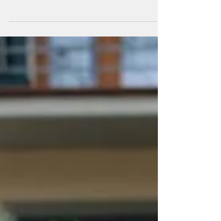
Inaugurazione delle opere di Mario Airò e
Rachele Maistrello e cammino Sabato 23
maggio 2026 lungo la Via della Lana e della
Seta verranno svelate due opere che vanno ad
arricchire il percorso nell'ambito del progetto
"Fare comunità: arte pubblica lungo la Via della
Lana e della Seta", che intreccia arte e cultura
territoriale. Tra antichi saperi e visioni moderne
i camminatori potranno ammirare opere di
artisti selezionati dal MAMbo - Museo d'Arte
Moderna di Bologna del Sett