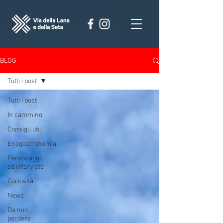
BLOG
Tutti i post
Tutti i post
In cammino
Consigli utili
Enogastronomia
Personaggi
ed interviste
Curiosità
News
Da non
perdere