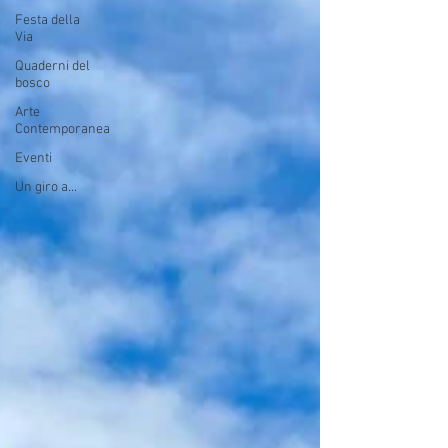
Festa della
Via
Quaderni del
bosco
Arte
Contemporanea
Eventi
Un giro a...