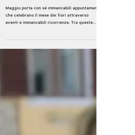
News - Antica Fiera di San
Giuseppe a Vernio
Maggio porta con sé immancabili appuntamenti
che celebrano il mese dei fiori attraverso
eventi e immancabili ricorrenze. Tra queste
troviamo l'Antica Fiera di San Giuseppe a
Vernio che domenica 10 maggio avvolgerà le
vie del paese della Val di Bisenzio con fiori,
mercato, animali della fattoria, laboratori.