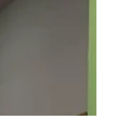
appuntamento con la Festa della Polenta a
Vernio. La Festa si divide in due giornate ricche
di appuntamenti e occasioni di scoprire
territorio e tradizioni, vediamole insieme.