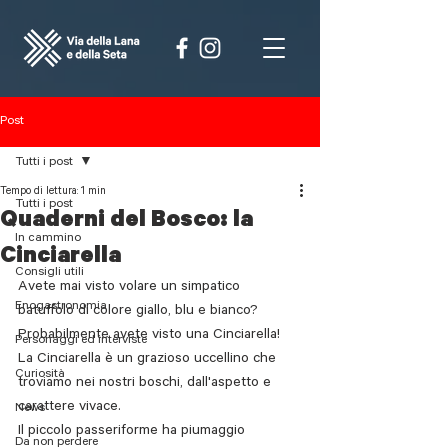
Post
Tutti i post
Tempo di lettura: 1 min
Tutti i post
Quaderni del Bosco: la
In cammino
Cinciarella
Consigli utili
Avete mai visto volare un simpatico 
Enogastronomia
batuffolo di colore giallo, blu e bianco? 
Probabilmente avete visto una Cinciarella!
Personaggi ed interviste
La Cinciarella è un grazioso uccellino che 
Curiosità
troviamo nei nostri boschi, dall'aspetto e 
carattere vivace.
News
Il piccolo passeriforme ha piumaggio 
Da non perdere