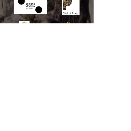
Comune di Prato
Comune di Bologna
Unione Comuni
Comune di
Appennino Bolognese
Casalecchio di
Reno
Comune di
Comune di
Comune di