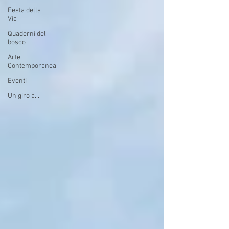
Festa della
Via
Quaderni del
bosco
Arte
Contemporanea
Eventi
Un giro a...