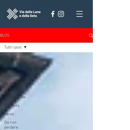
BLOG
Tutti i post
Tutti i post
In cammino
Consigli utili
Enogastronomia
Personaggi
ed interviste
Curiosità
News
Da non
perdere