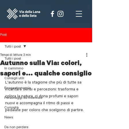
Post
Tutti i post
Tempo di lettura: 3 min
Tutti i post
Autunno sulla Via: colori,
In cammino
sapori e... qualche consiglio
Consigli utili
L'autunno è la stagione che più di tutte sa 
Enogastronomia
incantare sensi e percezioni: trasforma e 
colora la natura, ci dona profumi e sapori 
Personaggi ed interviste
nuovi e accompagna il ritmo di passi e 
Curiosità
pedalate per coloro che scelgono di partire.
News
Da non perdere