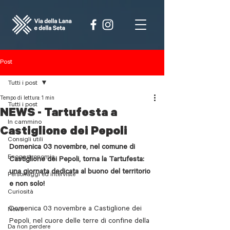
Post
Tutti i post
Tempo di lettura: 1 min
Tutti i post
NEWS - Tartufesta a
In cammino
Castiglione dei Pepoli
Consigli utili
Domenica 03 novembre, nel comune di 
Enogastronomia
Castiglione dei Pepoli, torna la Tartufesta: 
una giornata dedicata al buono del territorio 
Personaggi ed interviste
e non solo!
Curiosità
Domenica 03 novembre a Castiglione dei 
News
Pepoli, nel cuore delle terre di confine della 
Da non perdere