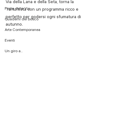
Via della Lana e della Seta, torna la 
Festa della Via
Tartufesta con un programma ricco e 
perfetto per godersi ogni sfumatura di 
Quaderni del bosco
autunno. 
Arte Contemporanea
Eventi
Un giro a...