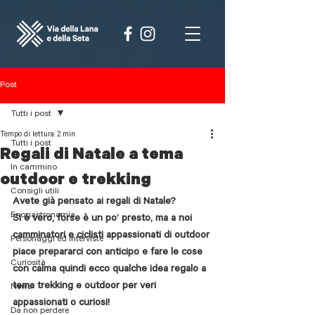
Post
Tutti i post
Tempo di lettura: 2 min
Tutti i post
Regali di Natale a tema
In cammino
outdoor e trekking
Consigli utili
Avete già pensato ai regali di Natale?
Enogastronomia
Si è vero, forse è un po’ presto, ma a noi 
camminatori e ciclisti appassionati di outdoor 
Personaggi ed interviste
piace prepararci con anticipo e fare le cose 
Curiosità
con calma quindi ecco qualche idea regalo a 
tema trekking e outdoor per veri 
News
appassionati o curiosi!
Da non perdere