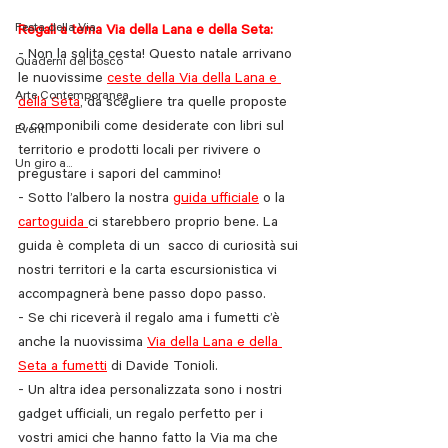
Festa della Via
Regali a tema Via della Lana e della Seta:
- Non la solita cesta! Questo natale arrivano 
Quaderni del bosco
le nuovissime 
ceste della Via della Lana e 
Arte Contemporanea
della Seta
, da scegliere tra quelle proposte 
o componibili come desiderate con libri sul 
Eventi
territorio e prodotti locali per rivivere o 
Un giro a...
pregustare i sapori del cammino! 
- Sotto l’albero la nostra 
guida ufficiale
 o la 
cartoguida 
ci starebbero proprio bene. La 
guida è completa di un  sacco di curiosità sui 
nostri territori e la carta escursionistica vi 
accompagnerà bene passo dopo passo.
- Se chi riceverà il regalo ama i fumetti c’è 
anche la nuovissima 
Via della Lana e della 
Seta a fumetti
 di Davide Tonioli.
- Un altra idea personalizzata sono i nostri 
gadget ufficiali, un regalo perfetto per i 
vostri amici che hanno fatto la Via ma che 