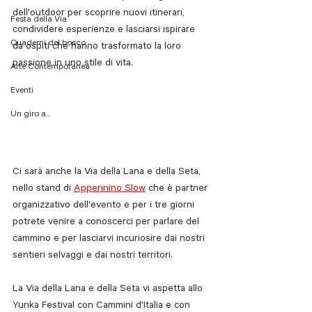
dell'outdoor per scoprire nuovi itinerari, 
Festa della Via
condividere esperienze e lasciarsi ispirare 
Quaderni del bosco
da ospiti che hanno trasformato la loro 
passione in uno stile di vita. 
Arte Contemporanea
Eventi
Un giro a...
Ci sarà anche la Via della Lana e della Seta, 
nello stand di 
Appennino Slow
 che è partner 
organizzativo dell'evento e per i tre giorni 
potrete venire a conoscerci per parlare del 
cammino e per lasciarvi incuriosire dai nostri 
sentieri selvaggi e dai nostri territori. 
La Via della Lana e della Seta vi aspetta allo 
Yunka Festival con Cammini d'Italia e con 