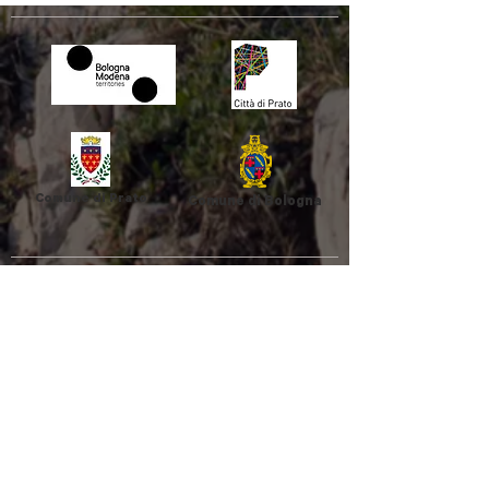
Comune di Prato
Comune di Bologna
Unione Comuni
Comune di
Appennino Bolognese
Casalecchio di
Reno