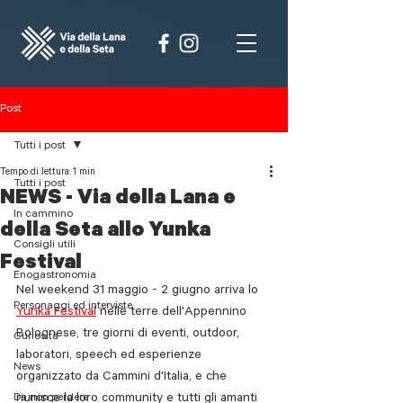
Post
Tutti i post
Tempo di lettura: 1 min
Tutti i post
NEWS - Via della Lana e
In cammino
della Seta allo Yunka
Consigli utili
Festival
Enogastronomia
Nel weekend 31 maggio - 2 giugno arriva lo 
Personaggi ed interviste
Yunka Festival
 nelle terre dell'Appennino 
Bolognese, tre giorni di eventi, outdoor, 
Curiosità
laboratori, speech ed esperienze 
News
organizzato da Cammini d'Italia, e che 
Da non perdere
riunisce la loro community e tutti gli amanti 