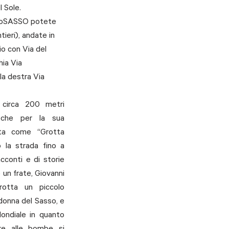
l Sole.
nfoSASSO potete 
ieri), andate in 
io con Via del 
ia Via 
la destra Via 
 circa 200 metri 
che per la sua 
ta come “Grotta 
 la strada fino a 
cconti e di storie 
un frate, Giovanni 
otta un piccolo 
onna del Sasso, e 
ondiale in quanto 