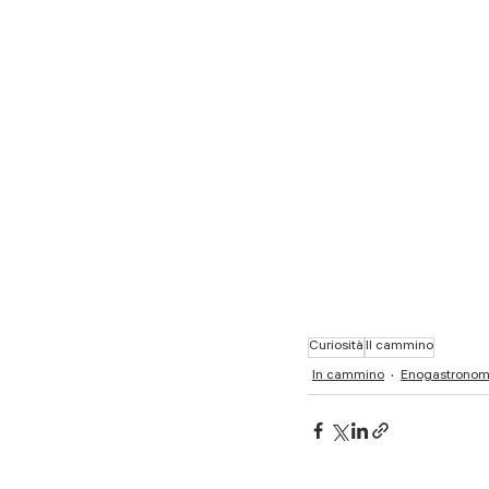
Curiosità
Il cammino
In cammino
Enogastronom