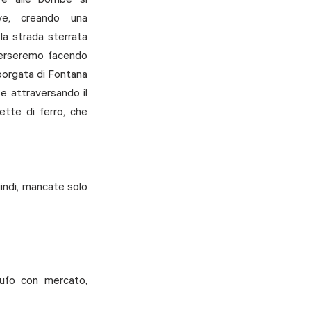
re alle bombe si 
ve, creando una 
a strada sterrata 
verseremo facendo 
borgata di Fontana 
e attraversando il 
tte di ferro, che 
indi, mancate solo 
ufo con mercato, 