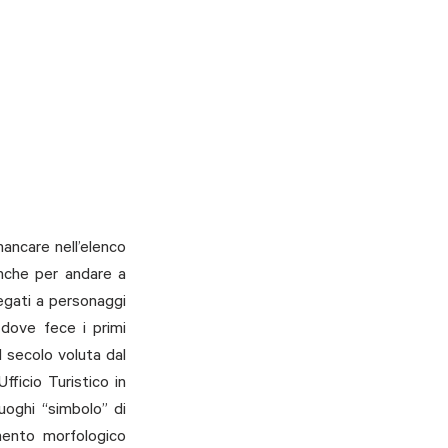
ncare nell’elenco 
nche per andare a 
egati a personaggi 
dove fece i primi 
 secolo voluta dal 
ficio Turistico in 
uoghi “simbolo” di 
ento morfologico 