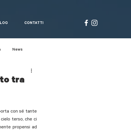
LOG
CONTATTI
à
News
Un giro a...
to tra
porta con sé tante 
cielo terso, che ci 
mente propensi ad 