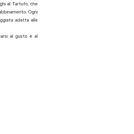
hi al Tartufo, che 
 abbinamento. Ogni 
giata adatta alle 
rsi al gusto e al 