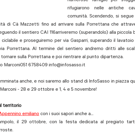
numerose famiglie per sfuggi
rifugiarono nelle antiche ca
comunità. Scendendo, si segue l
alità di Cà Mazzetti fino ad arrivare sulla Porrettana che attra
Seguendo il sentiero CAI 116arriveremo (superandolo) alla piccola 
iclabile e proseguiremo per via Gasparri, superando il lavatoio 
ia Porrettana. Al termine del sentiero andremo dritti alle scale
ornare sulla Porrettana e poi rientrare al punto dipartenza.
o Marconi051 
6758409 info@infosasso.it
 camminata anche, e noi saremo allo stand di InfoSasso in piazza qu
 Marconi - 28 e 29 ottobre e 1, 4 e 5 novembre!
l territorio
Appennino emiliano
 con i suoi sapori anche a...
mpolo, il 29 ottobre, con la festa dedicata al pregiato tart
rroste.