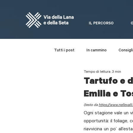
IL PERCORSO
O
Tutti i post
In cammino
Consigli 
Tempo di lettura: 3 min
Da non perdere
Festa della Via
Tartufo e 
Emilia e T
(testo da 
https://www.nellevalli.
Ogni stagione vale un vi
opportunità: il foliage, c
riavvicina un po’ all’e