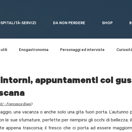
SPITALITÀ-SERVIZI
DA NON PERDERE
SHOP
B
utili
Enogastronomia
Personaggi ed interviste
Curiosit
Quaderni del bosco
Arte Contemporanea
Eventi
dintorni, appuntamenti col gus
oscana
it/
 - Francesca Biagi
)
aggio, una vacanza o anche solo una gita fuori porta. L’autunno 
on le sue sfumature, perfette per riempirsi gli occhi di bellezza; il 
state appena trascorsa; il fresco che ci porta ad essere maggior