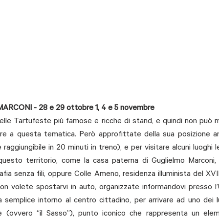
CONI - 28 e 29 ottobre 1, 4 e 5 novembre
lle Tartufeste più famose e ricche di stand, e quindi non può ma
e a questa tematica. Però approfittate della sua posizione a
giungibile in 20 minuti in treno), e per visitare alcuni luoghi l
questo territorio, come la casa paterna di Guglielmo Marconi, 
afia senza fili, oppure Colle Ameno, residenza illuminista del XVII
non volete spostarvi in auto, organizzate informandovi presso l’Uf
 semplice intorno al centro cittadino, per arrivare ad uno dei l
e (ovvero “il Sasso”), punto iconico che rappresenta un elem