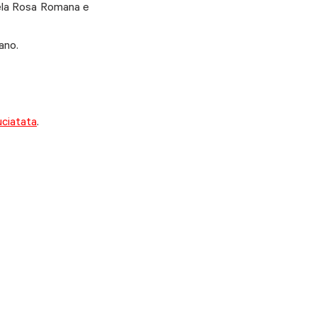
Mela Rosa Romana e 
ano. 
uciatata
.