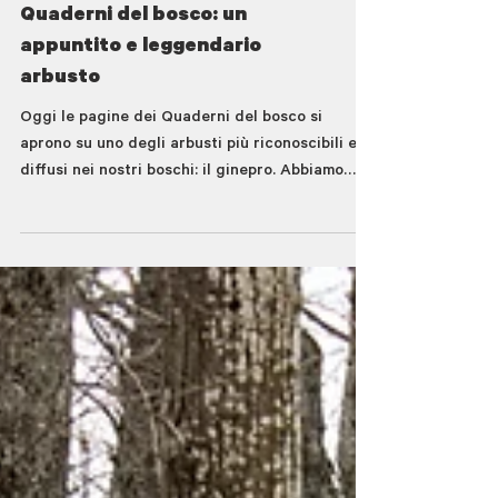
Quaderni del bosco: un
appuntito e leggendario
arbusto
Oggi le pagine dei Quaderni del bosco si
aprono su uno degli arbusti più riconoscibili e
diffusi nei nostri boschi: il ginepro. Abbiamo
scelto di dedicare a questa pianta le pagine dei
Quaderni di dicembre poichè proprio in queste
settimane, quando cadono le ultime foglie...